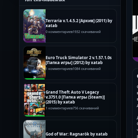
Terraria v.1.4.5.2 [Архив] (2011) by
xatab
0 комментариев
1932 скачиваний
Euro Truck Simulator 2 v.1.57.1.0s
[Папка игры] (2012) by xatab
1 комментариев
1084 скачиваний
Grand Theft Auto V Legacy
v.3751.0 [Папка игры (Steam)]
(2015) by xatab
1 комментариев
756 скачиваний
God of War: Ragnarök by xatab