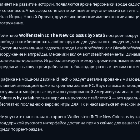
влияет на развитие истории, появляются яркие персонажи вроде садистк
и союзников. Атмосфера сочетает мрачный антиутопический сеттинг 
Нью-Йорка, Новый Орлеан, другие иконические американские локаци
погружение.
Геймплей
Wolfenstein II: The New Colossus by xatab
построен вокруг 
свободно комбинировать любое оружие для дуального владения, что 
Доступны уникальные гаджеты вроде LaserKraftWerk или DieselKraftWer
вооружение и апгрейды. Механики включают stealth-элементы, динами
коллекционирование. Игра балансирует между стремительными пере
предлагая высокую реиграбельность благодаря разным веткам сюжет
Графика на мощном движке id Tech 6 радует детализированными мод
плавной анимацией даже на среднем железе PC. Звук на высоте: мощн
озвучка и атмосферные шумы оккупированной Америки усиливают эм
Colossus by xatab
полная версия на русском с таблеткой — это идеаль
бесплатно последнюю версию игры для ПК и насладиться эпической и
Не упустите шанс скачать торрент Wolfenstein II: The New Colossus by 
поддержкой русского интерфейса доступна прямо сейчас для вашего П
среди торрент-раздач.