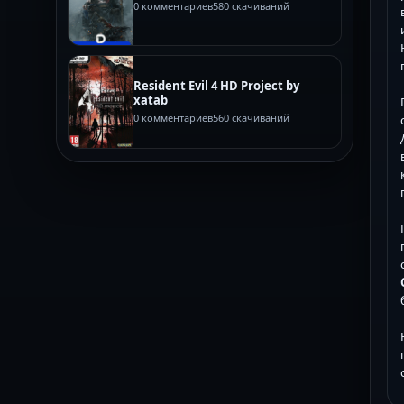
0 комментариев
580 скачиваний
Resident Evil 4 HD Project by
xatab
0 комментариев
560 скачиваний