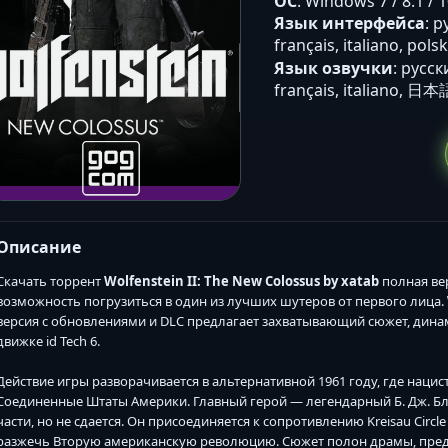
ОС
: Windows 7 / 8.1 / 1
Язык интерфейса
: р
français, italiano, 
Язык озвучки
: русск
français, italiano, 日本
Описание
Скачать торрент
Wolfenstein II: The New Colossus by xatab
полная вер
возможность погрузиться в один из лучших шутеров от первого лица.
версия с обновлениями и DLC предлагает захватывающий сюжет, дин
движке id Tech 6.
Действие игры разворачивается в альтернативной 1961 году, где нац
Соединенные Штаты Америки. Главный герой — легендарный Б. Дж. Б
части, но не сдается. Он присоединяется к сопротивлению Kreisau Circ
разжечь Вторую американскую революцию. Сюжет полон драмы, преда