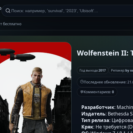
р
ент бесплатно
Wolfenstein II:
Год выхода:
2017
Репакер:
by x
🕒
Последнее обновление:
21.
💬
Комментариев:
0
Разработчик
: Machi
Издатель
: Bethesda 
Тип релиза
: Цифров
Кряк
: Не требуется (