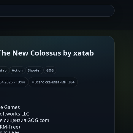
 The New Colossus by xatab
atab
Action
Shooter
GOG
04.2026 - 10:44
⬇
Всего скачиваний:
384
ne Games
Softworks LLC
ая лицензия GOG.com
DRM-Free)