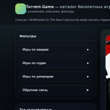
Torrent-Game
— каталог бесплатных иг
Скачивания, описания, фильтры
Главная
/
Wolfenstein II: The New Colossus by xatab скачать торр
Фильтры
Игры по жанрам
▸
Игры по годам
▸
Игры по репакерам
▸
Обратная связь
➤
Топ скачиваемых