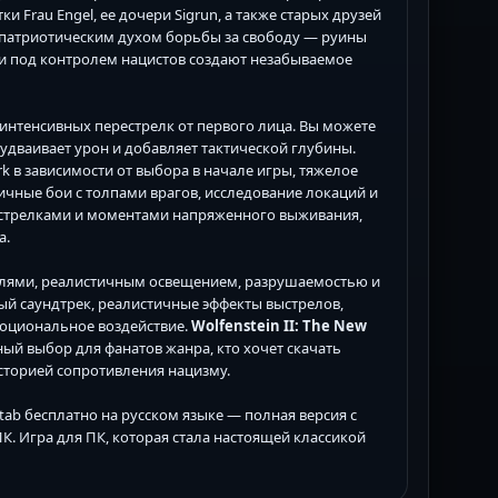
и Frau Engel, ее дочери Sigrun, а также старых друзей
с патриотическим духом борьбы за свободу — руины
и под контролем нацистов создают незабываемое
интенсивных перестрелк от первого лица. Вы можете
удваивает урон и добавляет тактической глубины.
k в зависимости от выбора в начале игры, тяжелое
чные бои с толпами врагов, исследование локаций и
стрелками и моментами напряженного выживания,
а.
елями, реалистичным освещением, разрушаемостью и
ый саундтрек, реалистичные эффекты выстрелов,
оциональное воздействие.
Wolfenstein II: The New
ный выбор для фанатов жанра, кто хочет скачать
сторией сопротивления нацизму.
xatab бесплатно на русском языке — полная версия с
К. Игра для ПК, которая стала настоящей классикой