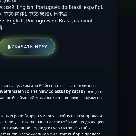
0 (64-bit)
усский, English, Português do Brasil, español,
polski, 中文(简体), 中文(繁體), 日本語
ий, English, Português do Brasil, español,
語
⬇
СКАЧАТЬ ИГРУ
сия на русском для PC бесплатно — это отличная
Wolfenstein II: The New Colossus by xatab
последняя
амичный геймплей и высококачественную графику на
исты выиграли Вторую мировую войну и оккупировали
ласковиц — тяжело ранен после событий предыдущей
le на захваченной подлодке Eva's Hammer, чтобы
тельств и героических моментов: выбор в прологе