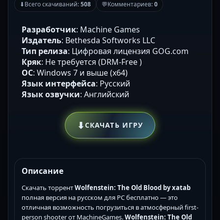
⬇
Всего скачиваний:
508
💬
Комментариев:
0
Разработчик
: Machine Games
Издатель
: Bethesda Softworks LLC
Тип релиза
: Цифровая лицензия GOG.com
Кряк
: Не требуется (DRM-Free )
ОС
: Windows 7 и выше (х64)
Язык интерфейса
: Русский
Язык озвучки
: Английский
⬇
СКАЧАТЬ ИГРУ
Описание
Скачать торрент
Wolfenstein: The Old Blood by xatab
полная версия на русском для PC бесплатно — это
отличная возможность погрузиться в атмосферный first-
person shooter от MachineGames.
Wolfenstein: The Old