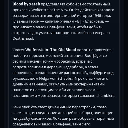
Blood by xatab
представляет собой самостоятельный
приквел к Wolfenstein: The New Order, действие которого
разворачивается в альтернативной истории 1946 года.
Главный герой — капитан Уильям «B.J.» Бласковиц —
проникает в замок Вольфенштайн, чтобы добыть
секретные документы с координатами базы генерала
Deathshead.
Сюжет
Wolfenstein: The Old Blood
полон напряжения:
побег из тюрьмы, жестокий антагонист Rudi Jäger со
своими механическими собаками, встреча с
сопротивлением в деревне Падерборн, а затем
зловещие археологические раскопки в Вульфбурге под
руководством Helga von Schabbs. Игрок столкнется с
древними тайнами, оккультными экспериментами
нацистов и настоящим зомби-апокалипсисом —
восставшими мертвецами, которых называют shamblers.
Геймплей сочетает динамичные перестрелки, стелс-
элементы, исследование локаций и выборы, влияющие
на судьбу союзников. Локации разнообразны: мрачный
средневековый замок Вольфенштайн с его