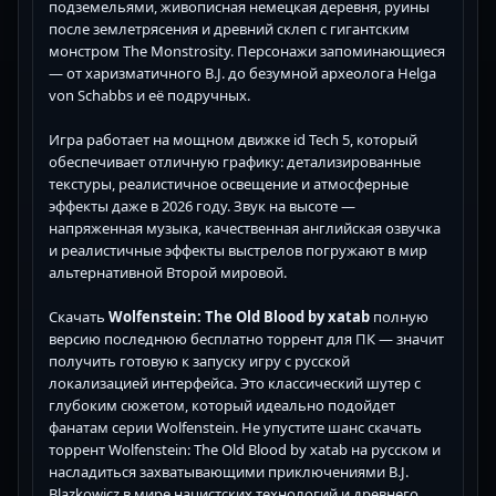
подземельями, живописная немецкая деревня, руины
после землетрясения и древний склеп с гигантским
монстром The Monstrosity. Персонажи запоминающиеся
— от харизматичного B.J. до безумной археолога Helga
von Schabbs и её подручных.
Игра работает на мощном движке id Tech 5, который
обеспечивает отличную графику: детализированные
текстуры, реалистичное освещение и атмосферные
эффекты даже в 2026 году. Звук на высоте —
напряженная музыка, качественная английская озвучка
и реалистичные эффекты выстрелов погружают в мир
альтернативной Второй мировой.
Скачать
Wolfenstein: The Old Blood by xatab
полную
версию последнюю бесплатно торрент для ПК — значит
получить готовую к запуску игру с русской
локализацией интерфейса. Это классический шутер с
глубоким сюжетом, который идеально подойдет
фанатам серии Wolfenstein. Не упустите шанс скачать
торрент Wolfenstein: The Old Blood by xatab на русском и
насладиться захватывающими приключениями B.J.
Blazkowicz в мире нацистских технологий и древнего