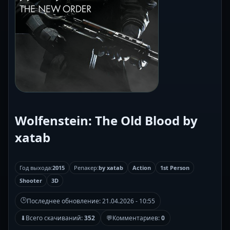
Wolfenstein: The Old Blood by
xatab
Год выхода:
2015
Репакер:
by xatab
Action
1st Person
Shooter
3D
🕒
Последнее обновление:
21.04.2026 - 10:55
⬇
Всего скачиваний:
352
💬
Комментариев:
0