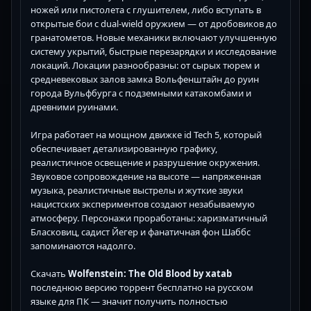
ножей или пистолета с глушителем, либо вступать в
открытые бои с dual-wield оружием — от дробовиков до
гранатометов. Новые механики включают улучшенную
систему укрытий, быстрые перезарядки и исследование
локаций. Локации разнообразны: от сырых тюрем и
средневековых залов замка Вольфенштайн до руин
города Вульфбурга с подземными катакомбами и
древними руинами.
Игра работает на мощном движке id Tech 5, который
обеспечивает детализированную графику,
реалистичное освещение и разрушение окружения.
Звуковое сопровождение на высоте — напряженная
музыка, реалистичные выстрелы и жуткие звуки
нацистских экспериментов создают незабываемую
атмосферу. Персонажи проработаны: харизматичный
Бласковиц, садист Йегер и фанатичная фон Шаббс
запоминаются надолго.
Скачать
Wolfenstein: The Old Blood by xatab
последнюю версию торрент бесплатно на русском
языке для ПК — значит получить полностью