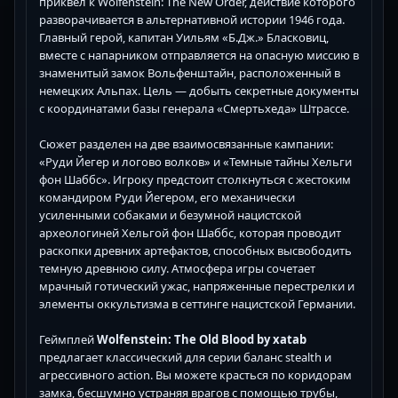
приквел к Wolfenstein: The New Order, действие которого
разворачивается в альтернативной истории 1946 года.
Главный герой, капитан Уильям «Б.Дж.» Бласковиц,
вместе с напарником отправляется на опасную миссию в
знаменитый замок Вольфенштайн, расположенный в
немецких Альпах. Цель — добыть секретные документы
с координатами базы генерала «Смертьхеда» Штрассе.
Сюжет разделен на две взаимосвязанные кампании:
«Руди Йегер и логово волков» и «Темные тайны Хельги
фон Шаббс». Игроку предстоит столкнуться с жестоким
командиром Руди Йегером, его механически
усиленными собаками и безумной нацистской
археологиней Хельгой фон Шаббс, которая проводит
раскопки древних артефактов, способных высвободить
темную древнюю силу. Атмосфера игры сочетает
мрачный готический ужас, напряженные перестрелки и
элементы оккультизма в сеттинге нацистской Германии.
Геймплей
Wolfenstein: The Old Blood by xatab
предлагает классический для серии баланс stealth и
агрессивного action. Вы можете красться по коридорам
замка, бесшумно устраняя врагов с помощью трубы,