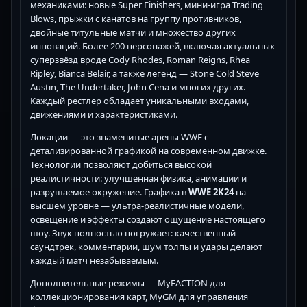
механиками: новые Super Finishers, мини-игра Trading
Blows, прыжки с канатов на группу противников,
двойные титульные матчи и множество других
инноваций. Более 200 персонажей, включая актуальных
суперзвёзд вроде Cody Rhodes, Roman Reigns, Rhea
Ripley, Bianca Belair, а также легенд — Stone Cold Steve
Austin, The Undertaker, John Cena и многих других.
Каждый рестлер обладает уникальными входами,
движениями и характеристиками.
Локации — это знаменитые арены WWE с
детализированной графикой на современном движке.
Технологии позволяют добиться высокой
реалистичности: улучшенная физика, анимации и
разрушаемое окружение. Графика в
WWE 2K24
на
высшем уровне — ультра-реалистичные модели,
освещение и эффекты создают ощущение настоящего
шоу. Звук полностью погружает: качественный
саундтрек, комментарии, шум толпы и удары делают
каждый матч незабываемым.
Дополнительные режимы — MyFACTION для
коллекционирования карт, MyGM для управления