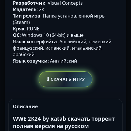
Разработчик
: Visual Concepts
Издатель
: 2K
Тип релиза
: Папка установленной игры
(Steam)
Кряк
: RUNE
ОС
: Windows 10 (64-bit) и выше
Язык интерфейса
: Английский, немецкий,
французский, испанский, итальянский,
арабский
Язык озвучки
: Английский
⬇
СКАЧАТЬ ИГРУ
Описание
WWE 2K24 by xatab скачать торрент
полная версия на русском