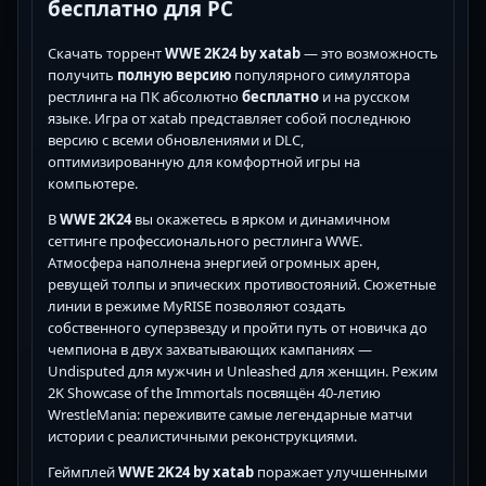
бесплатно для PC
Скачать торрент
WWE 2K24 by xatab
— это возможность
получить
полную версию
популярного симулятора
рестлинга на ПК абсолютно
бесплатно
и на русском
языке. Игра от xatab представляет собой последнюю
версию с всеми обновлениями и DLC,
оптимизированную для комфортной игры на
компьютере.
В
WWE 2K24
вы окажетесь в ярком и динамичном
сеттинге профессионального рестлинга WWE.
Атмосфера наполнена энергией огромных арен,
ревущей толпы и эпических противостояний. Сюжетные
линии в режиме MyRISE позволяют создать
собственного суперзвезду и пройти путь от новичка до
чемпиона в двух захватывающих кампаниях —
Undisputed для мужчин и Unleashed для женщин. Режим
2K Showcase of the Immortals посвящён 40-летию
WrestleMania: переживите самые легендарные матчи
истории с реалистичными реконструкциями.
Геймплей
WWE 2K24 by xatab
поражает улучшенными