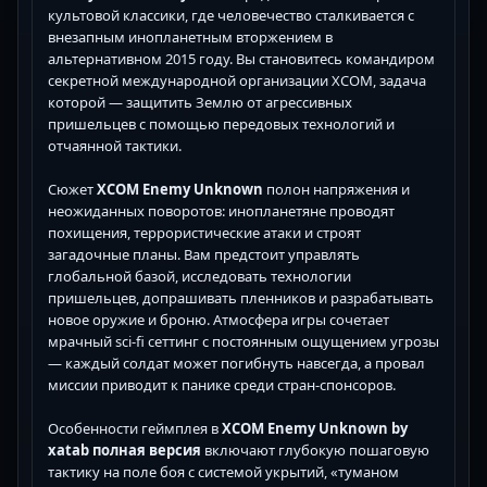
культовой классики, где человечество сталкивается с
внезапным инопланетным вторжением в
альтернативном 2015 году. Вы становитесь командиром
секретной международной организации XCOM, задача
которой — защитить Землю от агрессивных
пришельцев с помощью передовых технологий и
отчаянной тактики.
Сюжет
XCOM Enemy Unknown
полон напряжения и
неожиданных поворотов: инопланетяне проводят
похищения, террористические атаки и строят
загадочные планы. Вам предстоит управлять
глобальной базой, исследовать технологии
пришельцев, допрашивать пленников и разрабатывать
новое оружие и броню. Атмосфера игры сочетает
мрачный sci-fi сеттинг с постоянным ощущением угрозы
— каждый солдат может погибнуть навсегда, а провал
миссии приводит к панике среди стран-спонсоров.
Особенности геймплея в
XCOM Enemy Unknown by
xatab полная версия
включают глубокую пошаговую
тактику на поле боя с системой укрытий, «туманом