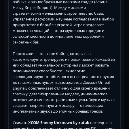
войны» и разнообразными классами солдат (Assault,
Heavy, Sniper, Support). Между миссиями —
стратегический менеджмент: строительство базы,
управление ресурсами, научные исследования и выбор
приоритетов в борьбе с угрозой. Игра предлагает
множество локаций — от разрушенных городов и
сельской местности до инопланетных кораблей и
секретных баз.
Персонажи — это ваши бойцы, которых вы
кастомизируете, тренируете и прокачиваете. Каждый из
них обладает уникальной историей и может развить
псионические способности. Технологии
эволюционируют от обычного огнестрельного оружия
до плазменных пушек и экзоскелетов. Движок Unreal
Engine 3 обеспечивает отличную для своего времени
графику: детализированные модели, динамическое
освещение и кинематографичные сцены. Звук и музыка
создают напряженную атмосферу — от зловещих
инопланетных звуков до эпичных боевых треков.
Скачать
XCOM Enemy Unknown by xatab
последнюю
версию бесплатно торрент на русском для ПК — значит