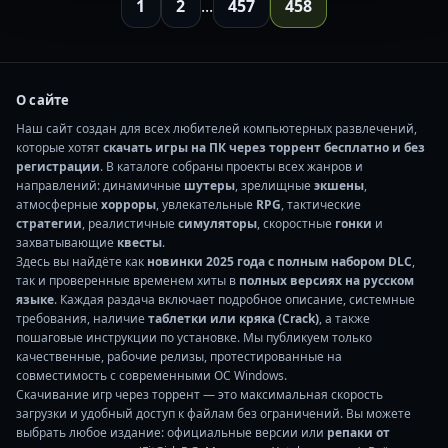
1
2
...
457
458
О сайте
Наш сайт создан для всех любителей компьютерных развлечений,
которые хотят
скачать игры на ПК через торрент бесплатно и без
регистрации
. В каталоге собраны проекты всех жанров и
направлений: динамичные
шутеры
, зрелищные
экшены
,
атмосферные
хорроры
, увлекательные
RPG
, тактические
стратегии
, реалистичные
симуляторы
, скоростные
гонки
и
захватывающие
квесты
.
Здесь вы найдёте как
новинки 2025 года с полным набором DLC
,
так и проверенные временем хиты в
полных версиях на русском
языке
. Каждая раздача включает подробное описание, системные
требования, наличие
таблетки или кряка (Crack)
, а также
пошаговые инструкции по установке. Мы публикуем только
качественные, рабочие релизы, протестированные на
совместимость с современными ОС Windows.
Скачивание игр через торрент — это максимальная скорость
загрузки и удобный доступ к файлам без ограничений. Вы можете
выбрать любое издание: официальные версии или
репаки от