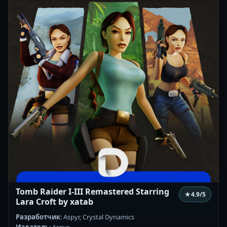
Tomb Raider I-III Remastered Starring
★
4.9
/5
Lara Croft by xatab
Разработчик
: Aspyr, Crystal Dynamics
Издатель
: Aspyr