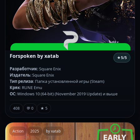
Forspoken by xatab
★
5
/5
Разработчик
: Square Enix
Издатель
: Square Enix
Тип релиза
: Папка установленной игры (Steam)
Кряк
: RUNE Emu
ОС
: Windows 10 (64-bit) (November 2019 Update) и выше
408
💬 0
★ 5
Action
2025
by xatab