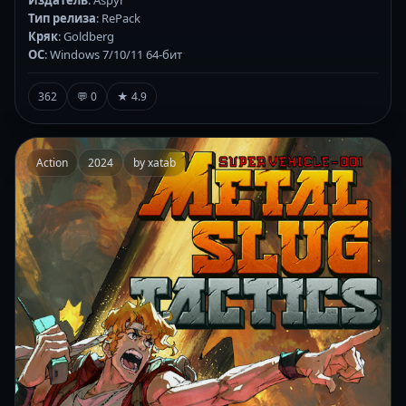
Тип релиза
: RePack
Кряк
: Goldberg
ОС
: Windows 7/10/11 64-бит
362
💬 0
★ 4.9
Action
2024
by xatab