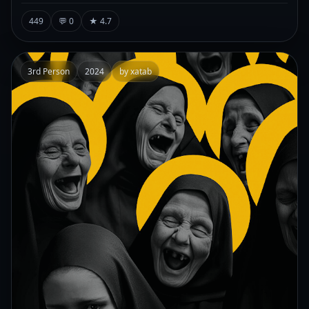
449
💬 0
★ 4.7
3rd Person
2024
by xatab