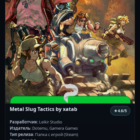
Metal Slug Tactics by xatab
★
4.6
/5
Разработчик
: Leikir Studio
Издатель
: Dotemu, Gamera Games
Тип релиза
: Папка с игрой (Steam)