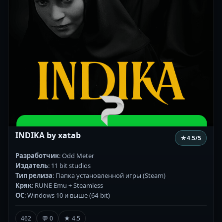
INDIKA by xatab
★
4.5
/5
Разработчик
: Odd Meter
Издатель
: 11 bit studios
Тип релиза
: Папка установленной игры (Steam)
Кряк
: RUNE Emu + Steamless
ОС
: Windows 10 и выше (64-bit)
462
💬 0
★ 4.5