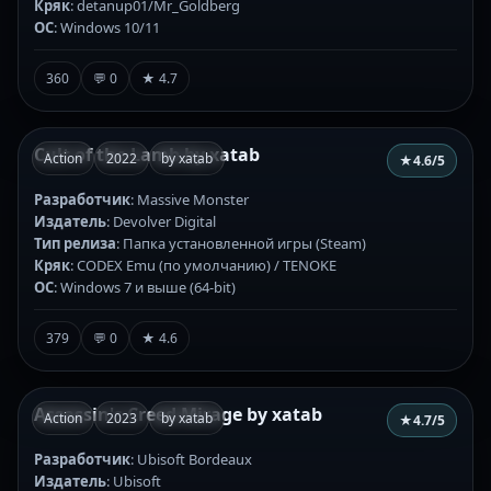
Кряк
: detanup01/Mr_Goldberg
ОС
: Windows 10/11
360
💬 0
★ 4.7
Cult of the Lamb by xatab
Action
2022
by xatab
★
4.6
/5
Разработчик
: Massive Monster
Издатель
: Devolver Digital
Тип релиза
: Папка установленной игры (Steam)
Кряк
: CODEX Emu (по умолчанию) / TENOKE
ОС
: Windows 7 и выше (64-bit)
379
💬 0
★ 4.6
Assassin's Creed Mirage by xatab
Action
2023
by xatab
★
4.7
/5
Разработчик
: Ubisoft Bordeaux
Издатель
: Ubisoft