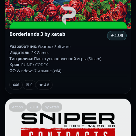
Borderlands 3 by xatab
★
4.8
/5
Разработчик
: Gearbox Software
Издатель
: 2K Games
Тип релиза
: Папка установленной игры (Steam)
Кряк
: RUNE / CODEX
ОС
: Windows 7 и выше (х64)
446
💬 0
★ 4.8
Action
2019
by xatab