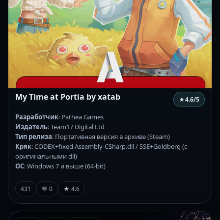
My Time at Portia by xatab
★
4.6
/5
Разработчик
: Pathea Games
Издатель
: Team17 Digital Ltd
Тип релиза
: Портативная версия в архиве (Steam)
Кряк
: CODEX+fixed Assembly-CSharp.dll / SSE+Goldberg (с
оригинальными dll)
ОС
: Windows 7 и выше (64-bit)
431
💬 0
★ 4.6