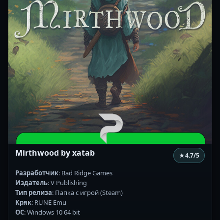
Mirthwood by xatab
★
4.7
/5
Разработчик
: Bad Ridge Games
Издатель
: V Publishing
Тип релиза
: Папка с игрой (Steam)
Кряк
: RUNE Emu
ОС
: Windows 10 64 bit