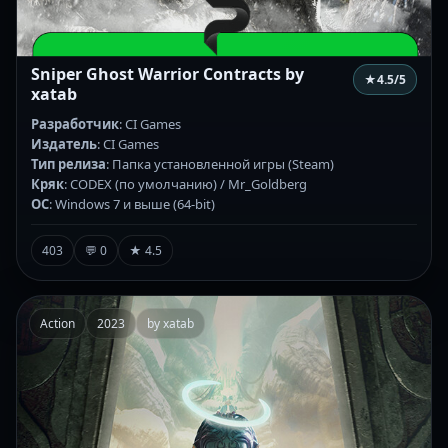
Sniper Ghost Warrior Contracts by
★
4.5
/5
xatab
Разработчик
: CI Games
Издатель
: CI Games
Тип релиза
: Папка установленной игры (Steam)
Кряк
: CODEX (по умолчанию) / Mr_Goldberg
ОС
: Windows 7 и выше (64-bit)
403
💬 0
★ 4.5
Action
2023
by xatab