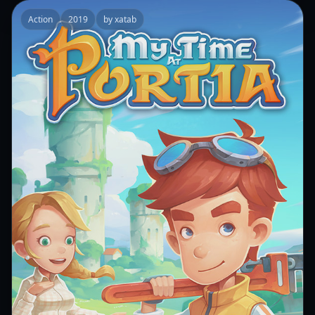
Action
2019
by xatab