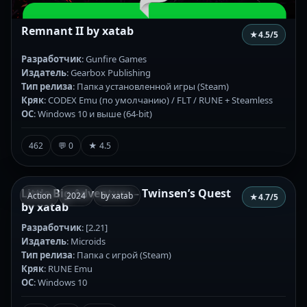
Remnant II by xatab
★
4.5
/5
Разработчик
: Gunfire Games
Издатель
: Gearbox Publishing
Тип релиза
: Папка установленной игры (Steam)
Кряк
: CODEX Emu (по умолчанию) / FLT / RUNE + Steamless
ОС
: Windows 10 и выше (64-bit)
462
💬 0
★ 4.5
Little Big Adventure – Twinsen’s Quest
Action
2024
by xatab
★
4.7
/5
by xatab
Разработчик
: [2.21]
Издатель
: Microids
Тип релиза
: Папка с игрой (Steam)
Кряк
: RUNE Emu
ОС
: Windows 10