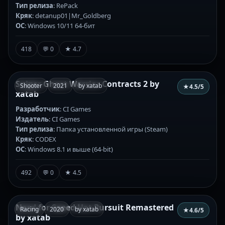
Тип релиза
: RePack
Кряк
: detanup01|Mr_Goldberg
ОС
: Windows 10/11 64-бит
418
💬 0
★ 4.7
Sniper Ghost Warrior Contracts 2 by
Shooter
2021
by xatab
★
4.5
/5
xatab
Разработчик
: CI Games
Издатель
: CI Games
Тип релиза
: Папка установленной игры (Steam)
Кряк
: CODEX
ОС
: Windows 8.1 и выше (64-bit)
492
💬 0
★ 4.5
Need for Speed Hot Pursuit Remastered
Racing
2020
by xatab
★
4.6
/5
by xatab