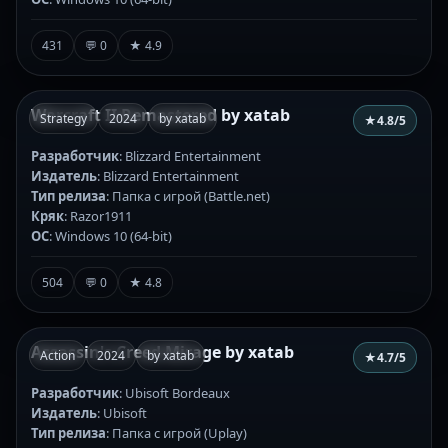
431
💬 0
★ 4.9
Warcraft II Remastered by xatab
Strategy
2024
by xatab
★
4.8
/5
Разработчик
: Blizzard Entertainment
Издатель
: Blizzard Entertainment
Тип релиза
: Папка с игрой (Battle.net)
Кряк
: Razor1911
ОС
: Windows 10 (64-bit)
504
💬 0
★ 4.8
Assassin's Creed Mirage by xatab
Action
2024
by xatab
★
4.7
/5
Разработчик
: Ubisoft Bordeaux
Издатель
: Ubisoft
Тип релиза
: Папка с игрой (Uplay)