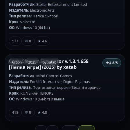
Разработчик
: Stellar Entertainment Limited
Издатель
: Electronic Arts
Тип релиза
: Папка с игрой
Кряк
: voices38
ОС
: Windows 10 (64-bit)
537
💬 0
★ 4.6
Cash Cleaner Simulator v.1.3.1.658
Action
2025
by xatab
★
4.8
/5
[Папка игры] (2025) by xatab
Разработчик
: Mind Control Games
Издатель
: Forklift Interactive, Digital Pajamas
Тип релиза
: Портативная версия (Steam) в архиве
Кряк
: RUNE или TENOKE
ОС
: Windows 10 (64-bit) и выше
418
💬 0
★ 4.8