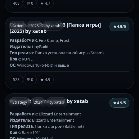
408
💬 0
★ 4.7
Of Ash and Steel v.1.03 [Папка игры]
Action
2025
by xatab
★
4.9
/5
(2025) by xatab
Разработчик
: Fire &amp; Frost
Издатель
: tinyBuild
Тип релиза
: Папка установленной игры (Steam)
Кряк
: RUNE
ОС
: Windows 10 (64-bit) и выше
528
💬 0
★ 4.9
Warcraft I Remastered by xatab
Strategy
2024
by xatab
★
4.9
/5
Разработчик
: Blizzard Entertainment
Издатель
: Blizzard Entertainment
Тип релиза
: Папка с игрой (Battle.net)
Кряк
: Razor1911
ОС
: Windows 10 (64-bit)