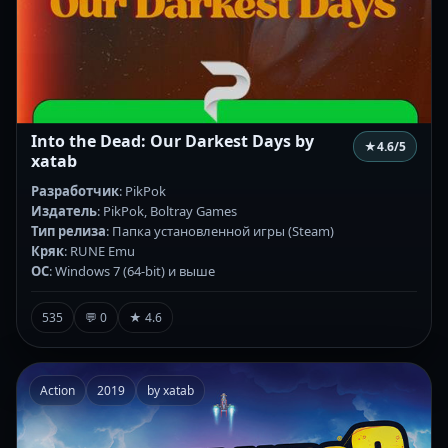
Into the Dead: Our Darkest Days by
★
4.6
/5
xatab
Разработчик
: PikPok
Издатель
: PikPok, Boltray Games
Тип релиза
: Папка установленной игры (Steam)
Кряк
: RUNE Emu
ОС
: Windows 7 (64-bit) и выше
535
💬 0
★ 4.6
Action
2019
by xatab