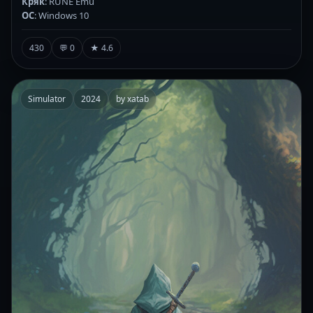
Кряк
: RUNE Emu
ОС
: Windows 10
430
💬 0
★ 4.6
Simulator
2024
by xatab