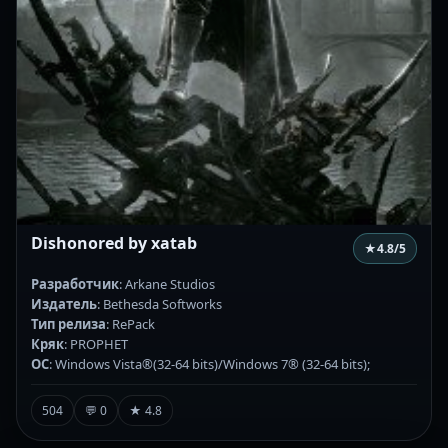
Dishonored by xatab
★
4.8
/5
Разработчик
: Arkane Studios
Издатель
: Bethesda Softworks
Тип релиза
: RePack
Кряк
: PROPHET
ОС
: Windows Vista®(32-64 bits)/Windows 7® (32-64 bits);
504
💬 0
★ 4.8