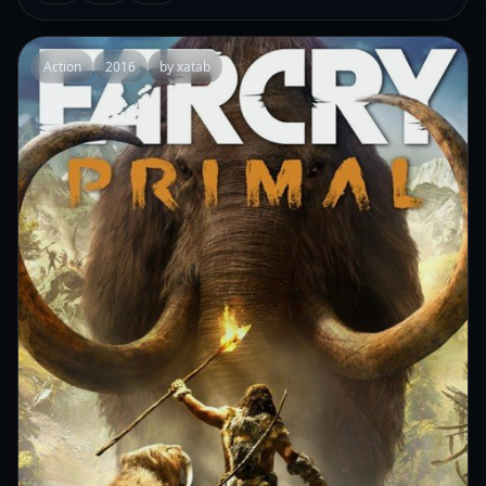
Action
2016
by xatab