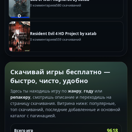
0 комментариев
580 скачиваний
Resident Evil 4 HD Project by xatab
0 комментариев
559 скачиваний
Скачивай игры бесплатно —
быстро, чисто, удобно
Здесь ты находишь игру по
жанру
,
году
или
репакеру
, смотришь описание и переходишь на
страницу скачивания. Витрина ниже: популярные,
топ скачиваний, последние добавленные и основной
каталог с пагинацией.
9618
Всего игр