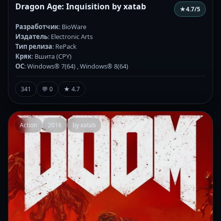
Dragon Age: Inquisition by xatab
★
4.7
/5
Разработчик
: BioWare
Издатель
: Electronic Arts
Тип релиза
: RePack
Кряк
: Вшита (CPY)
ОС
: Windows® 7(64) , Windows® 8(64)
341
💬 0
★ 4.7
Action
2016
by xatab