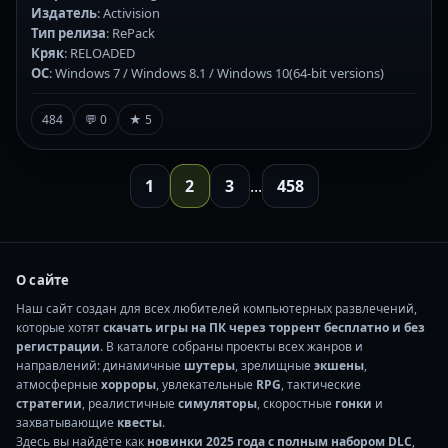
Издатель
: Activision
Тип релиза
: RePack
Кряк
: RELOADED
ОС
: Windows 7 / Windows 8.1 / Windows 10(64-bit versions)
484
💬 0
★ 5
1
2
3
...
458
О сайте
Наш сайт создан для всех любителей компьютерных развлечений,
которые хотят
скачать игры на ПК через торрент бесплатно и без
регистрации
. В каталоге собраны проекты всех жанров и
направлений: динамичные
шутеры
, зрелищные
экшены
,
атмосферные
хорроры
, увлекательные
RPG
, тактические
стратегии
, реалистичные
симуляторы
, скоростные
гонки
и
захватывающие
квесты
.
Здесь вы найдёте как
новинки 2025 года с полным набором DLC
,