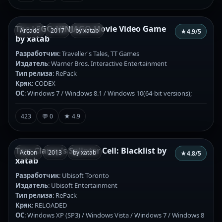
The LEGO NINJAGO Movie Video Game
Arcade
2017
by xatab
★
4.9
/5
by xatab
Разработчик
: Traveller's Tales, TT Games
Издатель
: Warner Bros. Interactive Entertainment
Тип релиза
: RePack
Кряк
: CODEX
ОС
: Windows 7 / Windows 8.1 / Windows 10(64-bit versions);
423
💬 0
★ 4.9
Tom Clancy's Splinter Cell: Blacklist by
Action
2013
by xatab
★
4.8
/5
xatab
Разработчик
: Ubisoft Toronto
Издатель
: Ubisoft Entertainment
Тип релиза
: RePack
Кряк
: RELOADED
ОС
: Windows XP (SP3) / Windows Vista / Windows 7 / Windows 8