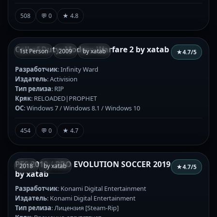
508
💬 0
★ 4.8
Call of Duty: Modern Warfare 2 by xatab
1st Person
2009
by xatab
★
4.7
/5
Разработчик
: Infinity Ward
Издатель
: Activision
Тип релиза
: RIP
Кряк
: RELOADED|PROPHET
ОС
: Windows 7 / Windows 8.1 / Windows 10
454
💬 0
★ 4.7
PES 2019 / PRO EVOLUTION SOCCER 2019
2018
by xatab
★
4.7
/5
by xatab
Разработчик
: Konami Digital Entertainment
Издатель
: Konami Digital Entertainment
Тип релиза
: Лицензия [Steam-Rip]