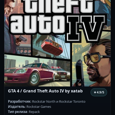
GTA 4 / Grand Theft Auto IV by xatab
★
4.9
/5
Разработчик
: Rockstar North и Rockstar Toronto
Издатель
: Rockstar Games
Тип релиза
: Repack