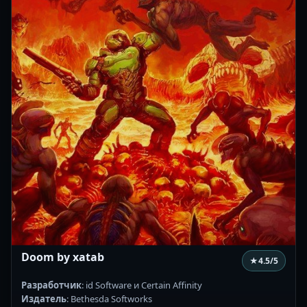
Doom by xatab
★
4.5
/5
Разработчик
: id Software и Certain Affinity
Издатель
: Bethesda Softworks