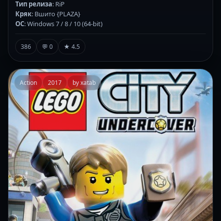
Тип релиза
: RiP
Кряк
: Вшито {PLAZA}
ОС
: Windows 7 / 8 / 10 (64-bit)
386
💬 0
★ 4.5
Action
2017
by xatab