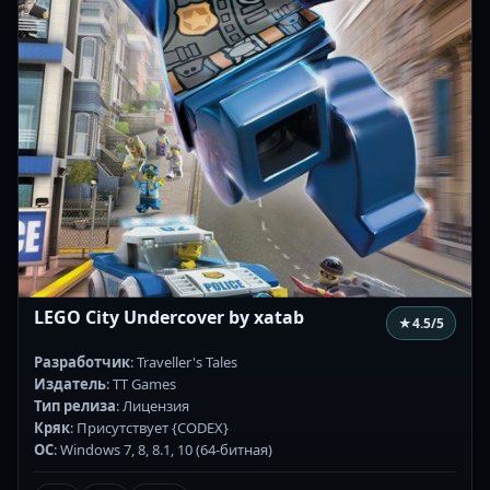
LEGO City Undercover by xatab
★
4.5
/5
Разработчик
: Traveller's Tales
Издатель
: TT Games
Тип релиза
: Лицензия
Кряк
: Присутствует {CODEX}
ОС
: Windows 7, 8, 8.1, 10 (64-битная)