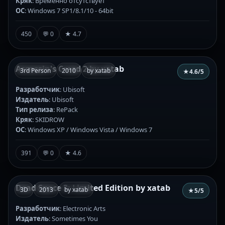
Кряк
: Временно отсутствует
ОС
: Windows 7 SP1/8.1/10 - 64bit
450
💬 0
★ 4.7
Assassin's Creed 2 by xatab
3rd Person
2010
by xatab
★
4.6
/5
Разработчик
: Ubisoft
Издатель
: Ubisoft
Тип релиза
: RePack
Кряк
: SKIDROW
ОС
: Windows XP / Windows Vista / Windows 7
391
💬 0
★ 4.6
Dead Space 3: Limited Edition by xatab
3D
2013
by xatab
★
5
/5
Разработчик
: Electronic Arts
Издатель
: Sometimes You