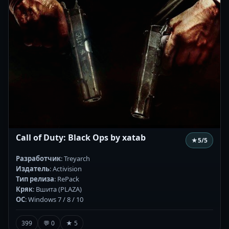
Call of Duty: Black Ops by xatab
★
5
/5
Разработчик
: Treyarch
Издатель
: Activision
Тип релиза
: RePack
Кряк
: Вшита (PLAZA)
ОС
: Windows 7 / 8 / 10
399
💬 0
★ 5