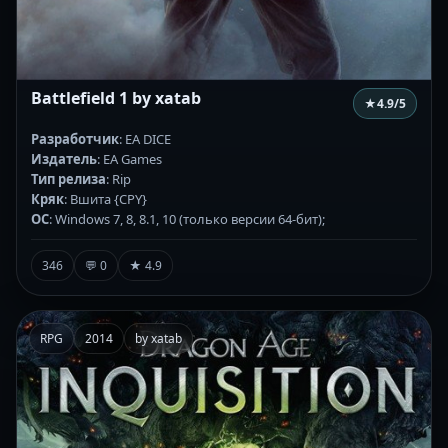
Battlefield 1 by xatab
★
4.9
/5
Разработчик
: EA DICE
Издатель
: EA Games
Тип релиза
: Rip
Кряк
: Вшита {CPY}
ОС
: Windows 7, 8, 8.1, 10 (только версии 64-бит);
346
💬 0
★ 4.9
RPG
2014
by xatab