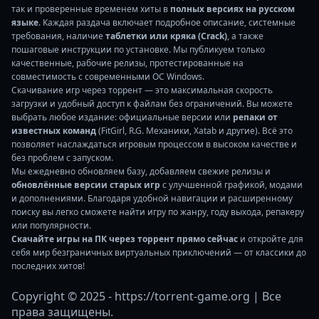
так и проверенные временем хиты в
полных версиях на русском
языке
. Каждая раздача включает подробное описание, системные
требования, наличие
таблетки или кряка (Crack)
, а также
пошаговые инструкции по установке. Мы публикуем только
качественные, рабочие релизы, протестированные на
совместимость с современными ОС Windows.
Скачивание игр через торрент — это максимальная скорость
загрузки и удобный доступ к файлам без ограничений. Вы можете
выбрать любое издание: официальные версии или
репаки от
известных команд
(FitGirl, R.G. Механики, Xatab и другие). Всё это
позволяет наслаждаться игровым процессом в высоком качестве и
без проблем с запуском.
Мы ежедневно обновляем базу, добавляем свежие релизы и
обновлённые версии старых игр
с улучшенной графикой, модами
и дополнениями. Благодаря удобной навигации и расширенному
поиску вы легко сможете найти игру по жанру, году выхода, репакеру
или популярности.
Скачайте игры на ПК через торрент прямо сейчас
и откройте для
себя мир безграничных виртуальных приключений — от классики до
последних хитов!
Copyright © 2025 - https://torrent-game.org | Все
права защищены.