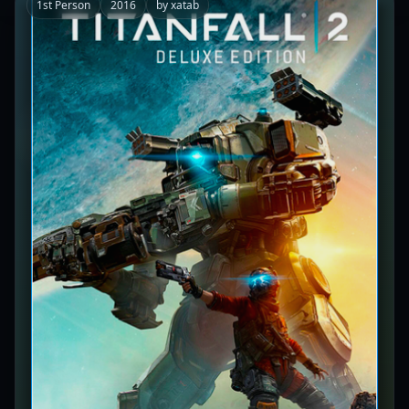
1st Person
2016
by xatab