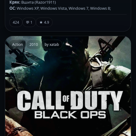
Кряк
: Вшита (Razor1911)
ОС
: Windows ХР, Windows Vista, Windows 7, Windows 8;
424
💬 1
★ 4.9
Action
2010
by xatab