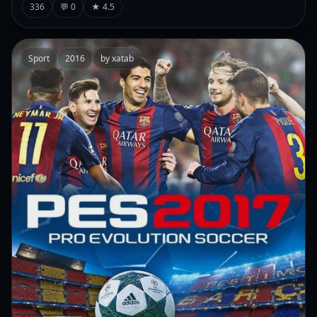
336
💬 0
★ 4.5
Sport
2016
by xatab