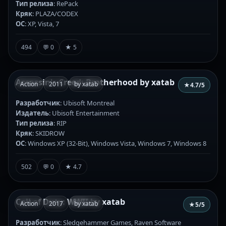
Тип релиза
: RePack
Кряк
: PLAZA/CODEX
ОС
: XP, Vista, 7
494
💬 0
★ 5
Assassin's Creed: Brotherhood by xatab
Action
2011
by xatab
★
4.7
/5
Разработчик
: Ubisoft Montreal
Издатель
: Ubisoft Entertainment
Тип релиза
: RIP
Кряк
: SKIDROW
ОС
: Windows XP (32-Bit), Windows Vista, Windows 7, Windows 8
502
💬 0
★ 4.7
Call of Duty: WWII by xatab
Action
2017
by xatab
★
5
/5
Разработчик
: Sledgehammer Games, Raven Software