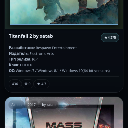
Titanfall 2 by xatab
★
4.7
/5
Разработчик
: Respawn Entertainment
Издатель
: Electronic Arts
Тип релиза
: RIP
Кряк
: CODEX
ОС
: Windows 7 / Windows 8.1 / Windows 10(64-bit versions)
436
💬 0
★ 4.7
Action
2017
by xatab