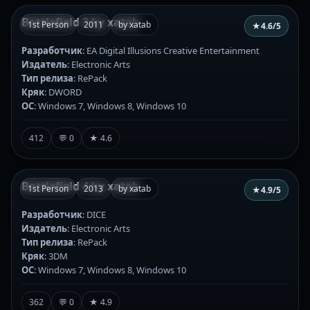
Battlefield 3 by xatab
1st Person
2011
by xatab
★
4.6
/5
Разработчик
: EA Digital Illusions Creative Entertainment
Издатель
: Electronic Arts
Тип релиза
: RePack
Кряк
: DWORD
ОС
: Windows 7, Windows 8, Windows 10
412
💬 0
★ 4.6
Battlefield 4 by xatab
1st Person
2013
by xatab
★
4.9
/5
Разработчик
: DICE
Издатель
: Electronic Arts
Тип релиза
: RePack
Кряк
: 3DM
ОС
: Windows 7, Windows 8, Windows 10
362
💬 0
★ 4.9