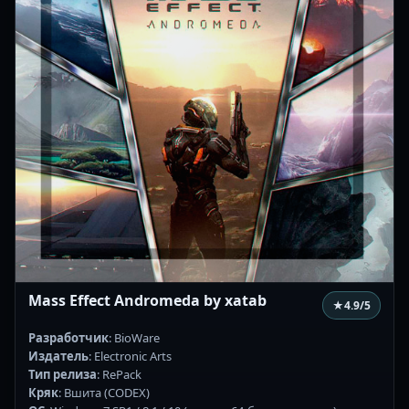
Mass Effect Andromeda by xatab
★
4.9
/5
Разработчик
: BioWare
Издатель
: Electronic Arts
Тип релиза
: RePack
Кряк
: Вшита (CODEX)