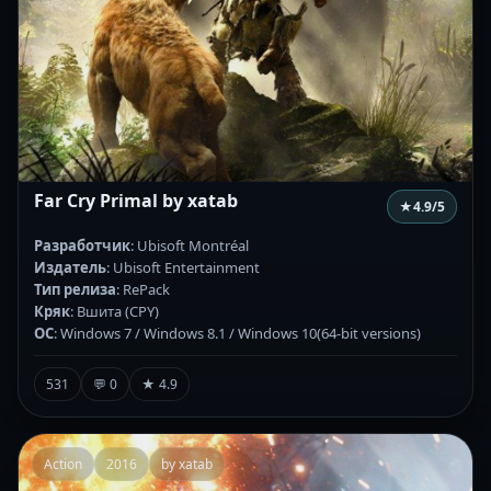
Far Cry Primal by xatab
★
4.9
/5
Разработчик
: Ubisoft Montréal
Издатель
: Ubisoft Entertainment
Тип релиза
: RePack
Кряк
: Вшита (CPY)
ОС
: Windows 7 / Windows 8.1 / Windows 10(64-bit versions)
531
💬 0
★ 4.9
Action
2016
by xatab