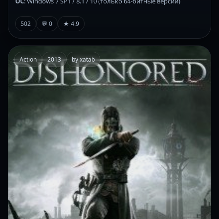
ОС
: Windows 7 SP1 / 8.1 / 10 (только 64-битные версии)
502
💬 0
★ 4.9
Action
2013
by xatab