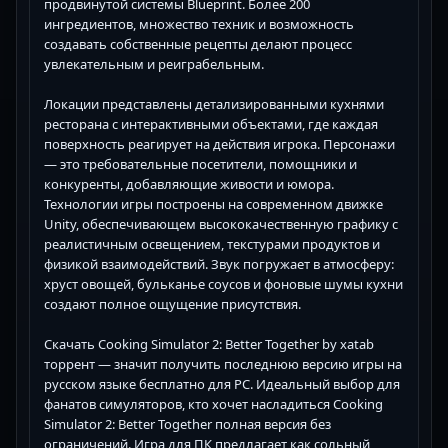
продвинутой системы Blueprint. Более 200
ингредиентов, множество техник и возможность
создавать собственные рецепты делают процесс
увлекательным и реиграбельным.
Локации представлены детализированными кухнями
ресторана с интерактивными объектами, где каждая
поверхность реагирует на действия игрока. Персонажи
— это требовательные посетители, помощники и
конкуренты, добавляющие живости и юмора.
Технологии игры построены на современном движке
Unity, обеспечивающем высококачественную графику с
реалистичным освещением, текстурами продуктов и
физикой взаимодействий. Звук погружает в атмосферу:
хруст овощей, бульканье соусов и фоновые шумы кухни
создают полное ощущение присутствия.
Скачать Cooking Simulator 2: Better Together by xatab
торрент — значит получить последнюю версию игры на
русском языке бесплатно для PC. Идеальный выбор для
фанатов симуляторов, кто хочет насладиться Cooking
Simulator 2: Better Together полная версия без
ограничений. Игра для ПК предлагает как сольный