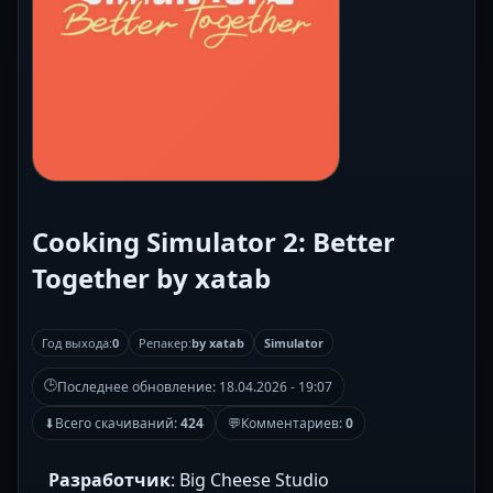
Cooking Simulator 2: Better
Together by xatab
Год выхода:
0
Репакер:
by xatab
Simulator
🕒
Последнее обновление:
18.04.2026 - 19:07
⬇
Всего скачиваний:
424
💬
Комментариев:
0
Разработчик
: Big Cheese Studio