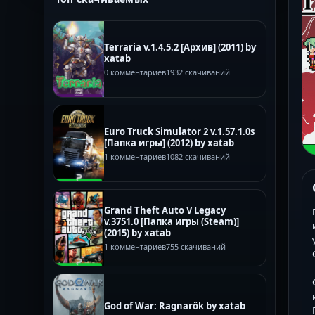
Terraria v.1.4.5.2 [Архив] (2011) by
xatab
0 комментариев
1932 скачиваний
Euro Truck Simulator 2 v.1.57.1.0s
[Папка игры] (2012) by xatab
1 комментариев
1082 скачиваний
Grand Theft Auto V Legacy
v.3751.0 [Папка игры (Steam)]
(2015) by xatab
1 комментариев
755 скачиваний
God of War: Ragnarök by xatab