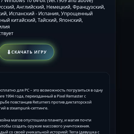
t / Windows 10 64-bit (ver.1909 and above)
Русский, Английский, Немецкий, Французский,
кий, Испанский - Испания, Упрощенный
ный китайский, Тайский, Японский,
илия
ствует
⬇
СКАЧАТЬ ИГРУ
есплатно для PC – это возможность погрузиться в одну
e 1994 года, переизданный в Pixel Remaster с
рьбе повстанцев Returners против диктаторской
гий в steampunk-сеттинге.
 война магов опустошила планету, и магия почти
 чтобы создать оружие массового уничтожения.
ждый со своей уникальной историей: Terra (девушка с