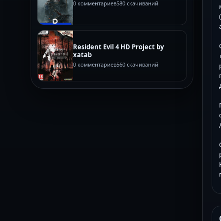
0 комментариев
580 скачиваний
Resident Evil 4 HD Project by
xatab
0 комментариев
560 скачиваний