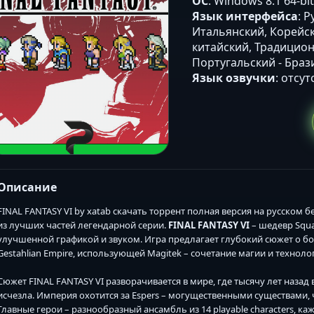
ОС
: Windows 8.1 64-bi
Язык интерфейса
: 
Итальянский, Корейс
китайский, Традицион
Португальский - Браз
Язык озвучки
: отсут
Описание
FINAL FANTASY VI by xatab скачать торрент полная версия на русском б
из лучших частей легендарной серии.
FINAL FANTASY VI
– шедевр Squar
улучшенной графикой и звуком. Игра предлагает глубокий сюжет о бо
Gestahlian Empire, использующей Magitek – сочетание магии и техноло
Сюжет FINAL FANTASY VI разворачивается в мире, где тысячу лет назад
исчезла. Империя охотится за Espers – могущественными существами,
Главные герои – разнообразный ансамбль из 14 playable characters, ка