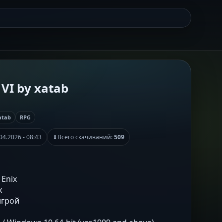
VI by xatab
atab
RPG
04.2026 - 08:43
⬇
Всего скачиваний:
509
 Enix
x
игрой