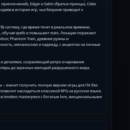
 приключений), Edgar и Sabin (братья-принцы), Celes
лодеев в истории игр, чье безумие приводит к
TB) систему, где время течет в реальном времени,
, обучая spells и повышают stats. Локации поражают
idoor, Phantom Train, древние руины и
чность, меланхолию и надежду, с акцентом на личные
ми и деталями, сохраняющий ретро-очарование
й оперы до мрачных мелодий разрушенного мира.
ом – значит получить полную версию игры для ПК без
 позволит насладиться классикой RPG на русском языке.
 в timeless masterpiece с богатым lore, эмоциональными