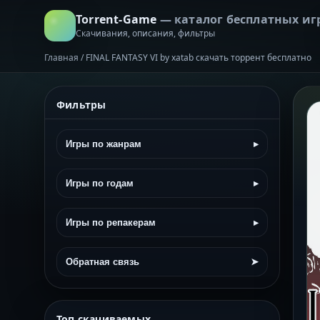
Torrent-Game
— каталог бесплатных иг
Скачивания, описания, фильтры
Главная
/
FINAL FANTASY VI by xatab скачать торрент бесплатно
Фильтры
Игры по жанрам
▸
Игры по годам
▸
Игры по репакерам
▸
Обратная связь
➤
Топ скачиваемых