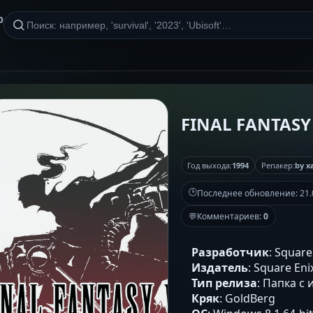
р
FINAL FANTASY 
Год выхода:
1994
Репакер:
by x
🕒
Последнее обновление:
21.
💬
Комментариев:
0
Разработчик
: Square
Издатель
: Square Eni
Тип релиза
: Папка с 
Кряк
: GoldBerg