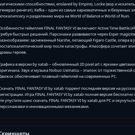
магическими способностями, enslaved by Empire), Locke (вор и искатель
(генерал-ренегат), Kefka – один из самых харизматичных и безумных з
апокалипсису и разделению мира на World of Balance и World of Ruin.
Особенности геймплея FINAL FANTASY VI включают Active Time Battle (A
требуя быстрых решений. Персонажи развиваются через Esper magicite
разнообразием: заснеженный Narshe, летающий Figaro Castle, опера в J
постапокалиптический мир после катастрофы. Атмосфера сочетает эпи
драмы героев.
Графика в версии by xatab – обновленный 2D pixel art с яркими цвета
оригинала. Звук и музыка Nobuo Uematsu – эталон: от торжественно
Движок обеспечивает плавный геймплей на современных PC.
Скачать FINAL FANTASY VI by xatab торрент последняя версия на русск
регистрации. Игра FINAL FANTASY VI by xatab полная версия бесплатно
Не упустите шанс скачать FINAL FANTASY VI by xatab для PC и окунуться
персонажами и инновационными механиками.
Скриншоты