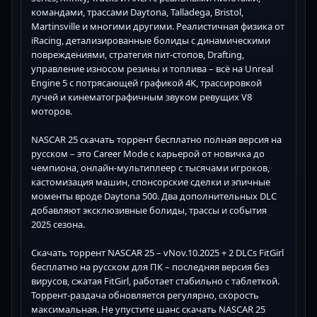
командами, трассами Daytona, Talladega, Bristol,
Martinsville и многими другими. Реалистичная физика от
iRacing, детализированные болиды с динамическими
повреждениями, стратегия пит-стопов, Drafting,
управление износом резины и топлива – всё на Unreal
Engine 5 с потрясающей графикой 4K, трассировкой
лучей и кинематографичным звуком ревущих V8
моторов.
NASCAR 25 скачать торрент бесплатно полная версия на
русском – это Career Mode с карьерой от новичка до
чемпиона, онлайн-мультиплеер с тысячами игроков,
кастомизация машин, спонсорские сделки и эпичные
моменты вроде Daytona 500. Два дополнительных DLC
добавляют эксклюзивные болиды, трассы и события
2025 сезона.
Скачать торрент NASCAR 25 – vNov.10.2025 + 2 DLCs FitGirl
бесплатно на русском для ПК – последняя версия без
вирусов, сжатая FitGirl, работает стабильно с таблеткой.
Торрент-раздача обновляется регулярно, скорость
максимальная. Не упустите шанс скачать NASCAR 25