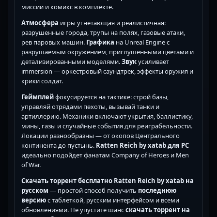
миссии и комикс в комплекте.
Атмосфера
игры угнетающая и реалистичная:
разрушенные города, трупы на полях, газовые атаки,
рев паровых машин.
Графика
на Unreal Engine с
разрушаемым окружением, приглушенными цветами и
детализированными моделями.
Звук
усиливает
immersion — оркестровый саундтрек, эффекты оружия и
крики солдат.
Геймплей
фокусируется на тактике: строй базы,
управляй отрядами пехоты, вызывай танки и
артиллерию. Механики включают укрытия, баллистику,
мины, газы и случайные события для реиграбельности.
Локации разнообразны — от окопов Центрального
континента до пустынь.
Ratten Reich by xatab для PC
идеально подойдет фанатам Company of Heroes и Men
of War.
Скачать торрент бесплатно Ratten Reich by xatab на
русском
— простой способ получить
последнюю
версию
с таблеткой, русским интерфейсом и всеми
обновлениями. Не упустите шанс
скачать торрент на