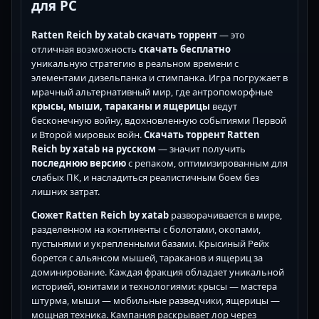
для PC
Ratten Reich by xatab скачать торрент
— это
отличная возможность
скачать бесплатно
уникальную стратегию в реальном времени с
элементами дизельпанка и стимпанка. Игра погружает в
мрачный альтернативный мир, где антропоморфные
крысы, мыши, тараканы и ящерицы
ведут
бесконечную войну, вдохновленную событиями Первой
и Второй мировых войн.
Скачать торрент Ratten
Reich by xatab на русском
— значит получить
последнюю версию
с репаком, оптимизированным для
слабых ПК, и насладиться реалистичным боем без
лишних затрат.
Сюжет Ratten Reich by xatab
разворачивается в мире,
разделенном на континенты с болотами, окопами,
пустынями и укрепленными базами. Крысиный Рейх
борется с альянсом мышей, тараканов и ящериц за
доминирование. Каждая фракция обладает уникальной
историей, юнитами и технологиями: крысы — мастера
штурма, мыши — мобильные разведчики, ящерицы —
мощная техника. Кампания раскрывает лор через