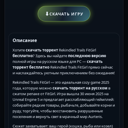
⬇
СКАЧАТЬ ИГРУ
Описание
Хотите
скачать торрент
Rekindled Trails FitGirl
бесплатно
? Здесь вы найдете
последнюю версию
полной игры на русском языке для PC —
скачать
торрент бесплатно
Rekindled Trails FitGirl прямо сейчас
и наслаждайтесь уютным приключением без ожидания!
Rekindled Trails FitGirl — это идеальная cozy game 2025
года, которую можно
скачать торрент на русском
в
сжатом репаке от FitGirl. Игра вышла 30 июня 2025 на
Unreal Engine 5 и предлагает расслабляющий геймплей:
собирайте редкие товары, рыбачьте, добывайте корни и
руду, торгуйте, чтобы восстановить разрушенные
поселения и вернуть свет в мрачный мир Aurteris.
Сюжет захватывает: ваш герой (кошка, рыба или козел)