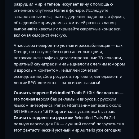
разрушил мир и теперь искупает вину с помощью
огненного спутника Flame в фонаре. Исследуйте
зачарованные леса, шахты, деревни, водопады и фермы,
объединяйте причудливых жителей разных кланов,
выполняйте квесты и открывайте секретные концовки,
включая юмористическую.
Атмосфера невероятно уютная и расслабляющая — как
Dredge, но на суше, без стресса: теплые цвета,
потрясающая графика, детализированные 3D-локации,
приятный саундтрек и милые диалоги с легким юмором
и взрослым контентом. Геймплей сочетает
исследование, сбор ресурсов, торговлю, менеджмент и
легкие RPG-элементы — затягивает на часы!
Скачать торрент Rekindled Trails FitGirl бесплатно
—
это полная версия без рекламы и вирусов, с русским
языком интерфейса. Репак FitGirl занимает всего около
631 МБ вместо 1.6 ГБ оригинала, установка быстрая.
Скачать торрент на русском
Rekindled Trails FitGirl
полную версию для ПК — лучший способ погрузиться в
этот фантастический уютный мир Aurteris уже сегодня!