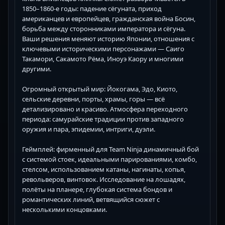
1850–1860-е годы: падение сёгуната, приход
американцев и европейцев, гражданская война Босин,
борьба между сторонниками императора и сёгуна.
Ваши решения меняют историю Японии, отношения с
ключевыми историческими персонажами — Саиго
Такамори, Сакамото Рёма, Иноуэ Каору и многими
другими.
Огромный открытый мир: Йокогама, Эдо, Киото,
сельские деревни, порты, храмы, горы — всё
детализировано и красиво. Атмосфера переходного
периода: самурайские традиции против западного
оружия и пара, эпидемии, интриги, дуэли.
Геймплей: фирменный для Team Ninja динамичный бой
с системой стоек, идеальными парированиями, комбо,
стелсом, использованием катаны, нагинаты, копья,
револьверов, винтовок. Исследование на лошадях,
полёты на планере, глубокая система бондов и
романтических линий, ветвящийся сюжет с
несколькими концовками.