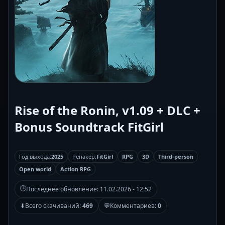
Rise of the Ronin, v1.09 + DLC +
Bonus Soundtrack FitGirl
Год выхода:
2025
Репакер:
FitGirl
RPG
3D
Third-person
Open world
Action RPG
🕒
Последнее обновление:
11.02.2026 - 12:52
⬇
Всего скачиваний:
469
💬
Комментариев:
0