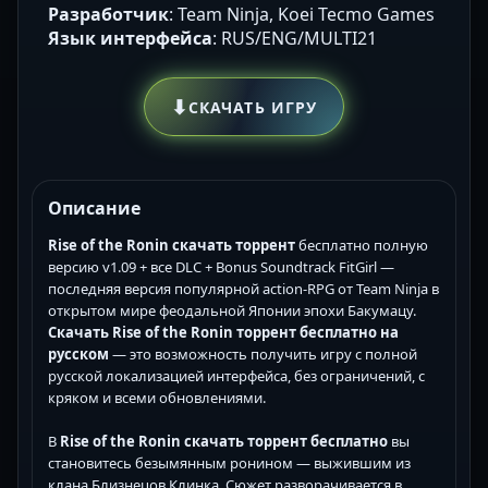
Разработчик
: Team Ninja, Koei Tecmo Games
Язык интерфейса
: RUS/ENG/MULTI21
⬇
СКАЧАТЬ ИГРУ
Описание
Rise of the Ronin скачать торрент
бесплатно полную
версию v1.09 + все DLC + Bonus Soundtrack FitGirl —
последняя версия популярной action-RPG от Team Ninja в
открытом мире феодальной Японии эпохи Бакумацу.
Скачать Rise of the Ronin торрент бесплатно на
русском
— это возможность получить игру с полной
русской локализацией интерфейса, без ограничений, с
кряком и всеми обновлениями.
В
Rise of the Ronin скачать торрент бесплатно
вы
становитесь безымянным ронином — выжившим из
клана Близнецов Клинка. Сюжет разворачивается в