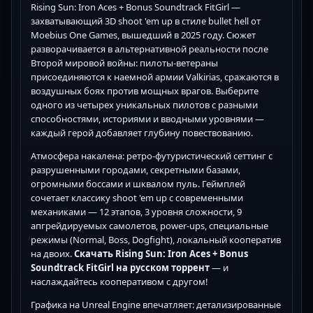
Rising Sun: Iron Aces + Bonus Soundtrack FitGirl —
захватывающий 3D shoot 'em up в стиле bullet hell от
Moebius One Games, вышедший в 2025 году. Сюжет
разворачивается в альтернативной реальности после
Второй мировой войны: пилоты-ветераны
присоединяются к наемной армии Valkirias, сражаются в
воздушных боях против мощных врагов. Выберите
одного из четырех уникальных пилотов с разными
способностями, историями и вводными уровнями —
каждый герой добавляет глубину повествованию.
Атмосфера накалена: ретро-футуристический сеттинг с
разрушенными городами, секретными базами,
огромными боссами и шквалом пуль. Геймплей
сочетает классику shoot 'em up с современными
механиками — 12 этапов, 3 уровня сложности, 9
апгрейдируемых самолетов, power-ups, специальные
режимы (Normal, Boss, Dogfight), локальный кооператив
на двоих.
Скачать Rising Sun: Iron Aces + Bonus
Soundtrack FitGirl на русском торрент
— и
наслаждайтесь кооперативом с другом!
Графика на Unreal Engine впечатляет: детализированные