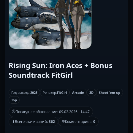
Rising Sun: Iron Aces + Bonus
Soundtrack FitGirl
Год выхода:
2025
Репакер:
FitGirl
Arcade
3D
Shoot 'em up
Top
🕒
Последнее обновление:
09.02.2026 - 14:47
⬇
Всего скачиваний:
362
💬
Комментариев:
0