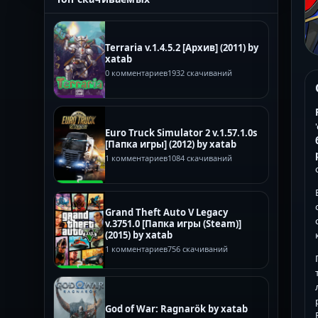
Terraria v.1.4.5.2 [Архив] (2011) by
xatab
0 комментариев
1932 скачиваний
Euro Truck Simulator 2 v.1.57.1.0s
[Папка игры] (2012) by xatab
1 комментариев
1084 скачиваний
Grand Theft Auto V Legacy
v.3751.0 [Папка игры (Steam)]
(2015) by xatab
1 комментариев
756 скачиваний
God of War: Ragnarök by xatab