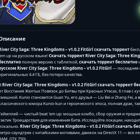
Описание
River City Saga: Three Kingdoms – v1.0.2 FitGirl скачать торрент
бесп
'em up на русском языке!
Скачать торрент River City Saga: Three Kingd
бесплатно
полную версию с таблеткой,
скачать торрент бесплатно
н
русском River City Saga: Three Kingdoms – v1.0.2 FitGirl
— последняя ве
оригинальных 4.4 ГБ, без потери качества.
В
River City Saga: Three Kingdoms – v1.0.2 FitGirl скачать торрент б
от Восстания Желтых Повязок до Битвы при Красных Утесах, 6 глав с 
смешной. Kunio становится Guan Yu, его друзья — Liu Bei и Zhang Fei, а
классического юмора Kunio-kun и героического эпоса, полная драк, т
Геймплей — чистый beat 'em up: мощные комбо, сбор оружия и предм
тактик Троецарствия для изменения битв. Исследуйте локации, находит
локально.
River City Saga: Three Kingdoms – v1.0.2 FitGirl скачать б
ретро-саундтрек с китайскими мотивами, движок на DirectX 11 — все лет
RAM, GTX 750).