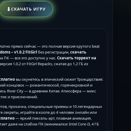
⬇
СКАЧАТЬ ИГРУ
латно прямо сейчас — это полная версия крутого beat
oms – v1.0.2 FitGirl
без регистрации,
скачать
а ПК — все это доступно у нас.
Скачать торрент на
рсия 1.0.2 от FitGirl Repacks, сжатая до 1.2 ГБ из
есплатно
вы окунетесь в эпический сюжет Троецарствия:
кучей концовок — романтической, горячекровной и
 весь River City — в древнем Китае. Атмосфера — микс
актик и приключений.
етов, прокачка, специальные приемы и 10 легендарных
е секреты, играйте в коопе до 4 человек онлайн или
есплатно
— яркий пиксель-арт, плавная анимация,
ает даже на слабом ПК (минималки: Intel Core i3, 4 ГБ