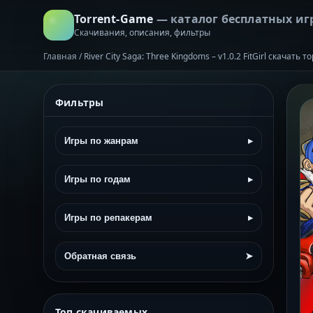
Torrent-Game
— каталог бесплатных иг
Скачивания, описания, фильтры
Главная
/
River City Saga: Three Kingdoms – v1.0.2 FitGirl скачать
Фильтры
Игры по жанрам
▸
Игры по годам
▸
Игры по репакерам
▸
Обратная связь
➤
Топ скачиваемых