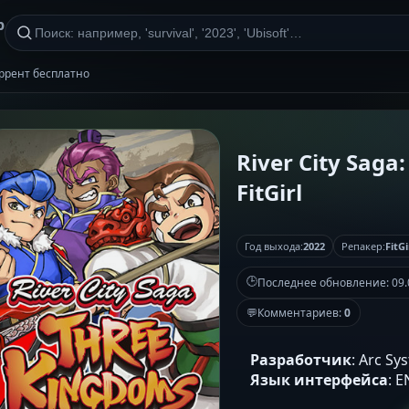
р
 торрент бесплатно
River City Saga
FitGirl
Год выхода:
2022
Репакер:
FitGi
🕒
Последнее обновление:
09.
💬
Комментариев:
0
Разработчик
: Arc S
Язык интерфейса
: 