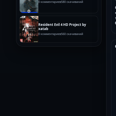
0 комментариев
580 скачиваний
Resident Evil 4 HD Project by
xatab
0 комментариев
560 скачиваний