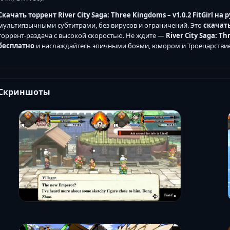
Скачать торрент River City Saga: Three Kingdoms – v1.0.2 FitGirl на 
мультиязычными субтитрами, без вирусов и ограничений. Это
скачат
торрент-раздача с высокой скоростью. Не ждите —
River City Saga: Th
бесплатно
и наслаждайтесь эпичными боями, юмором и Троецарствие
Скриншоты