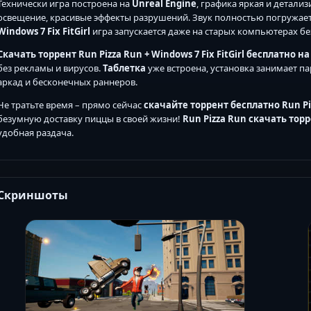
Технически игра построена на
Unreal Engine
, графика яркая и детал
освещение, красивые эффекты разрушений. Звук полностью погружает:
Windows 7 Fix FitGirl
игра запускается даже на старых компьютерах бе
Скачать торрент Run Pizza Run + Windows 7 Fix FitGirl бесплатно н
без рекламы и вирусов.
Таблетка
уже встроена, установка занимает п
аркад и бесконечных раннеров.
Не тратьте время – прямо сейчас
скачайте торрент бесплатно Run Pi
безумную доставку пиццы в своей жизни!
Run Pizza Run скачать тор
удобная раздача.
Скриншоты