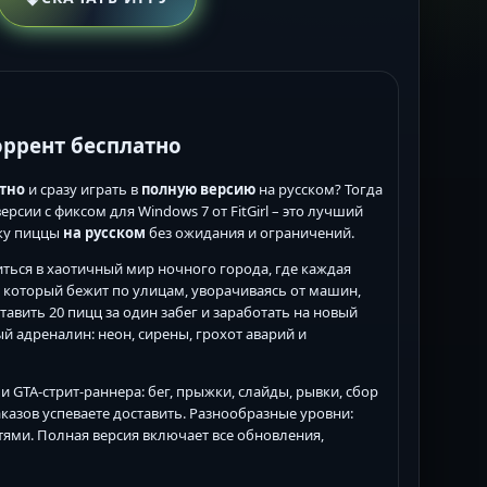
торрент бесплатно
тно
и сразу играть в
полную версию
на русском? Тогда
рсии с фиксом для Windows 7 от FitGirl – это лучший
ку пиццы
на русском
без ожидания и ограничений.
иться в хаотичный мир ночного города, где каждая
, который бежит по улицам, уворачиваясь от машин,
авить 20 пицц за один забег и заработать на новый
й адреналин: неон, сирены, грохот аварий и
 и GTA-стрит-раннера: бег, прыжки, слайды, рывки, сбор
аказов успеваете доставить. Разнообразные уровни:
тями. Полная версия включает все обновления,