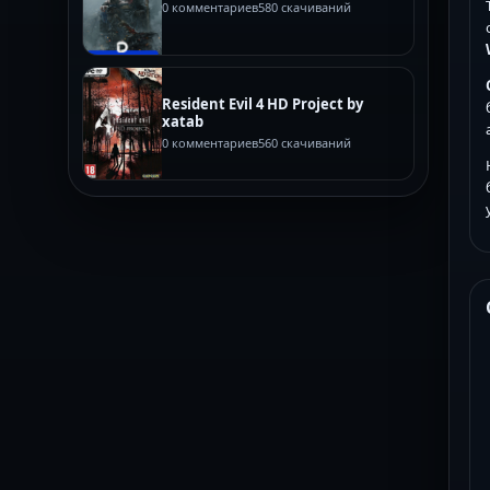
0 комментариев
580 скачиваний
Resident Evil 4 HD Project by
xatab
0 комментариев
560 скачиваний