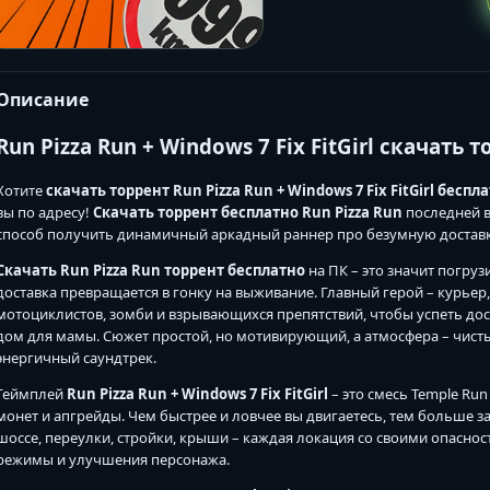
Описание
Run Pizza Run + Windows 7 Fix FitGirl скачать 
Хотите
скачать торрент Run Pizza Run + Windows 7 Fix FitGirl
беспла
вы по адресу!
Скачать торрент бесплатно
Run Pizza Run
последней ве
способ получить динамичный аркадный раннер про безумную достав
Скачать Run Pizza Run торрент
бесплатно
на ПК – это значит погруз
доставка превращается в гонку на выживание. Главный герой – курьер
мотоциклистов, зомби и взрывающихся препятствий, чтобы успеть дост
дом для мамы. Сюжет простой, но мотивирующий, а атмосфера – чисты
энергичный саундтрек.
Геймплей
Run Pizza Run + Windows 7 Fix FitGirl
– это смесь Temple Run
монет и апгрейды. Чем быстрее и ловчее вы двигаетесь, тем больше з
шоссе, переулки, стройки, крыши – каждая локация со своими опаснос
режимы и улучшения персонажа.