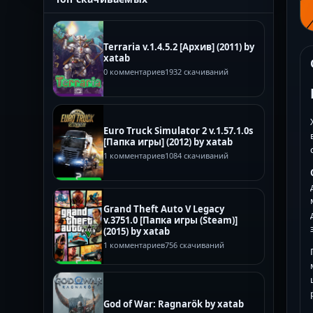
Terraria v.1.4.5.2 [Архив] (2011) by
xatab
0 комментариев
1932 скачиваний
Euro Truck Simulator 2 v.1.57.1.0s
[Папка игры] (2012) by xatab
1 комментариев
1084 скачиваний
Grand Theft Auto V Legacy
v.3751.0 [Папка игры (Steam)]
(2015) by xatab
1 комментариев
756 скачиваний
God of War: Ragnarök by xatab