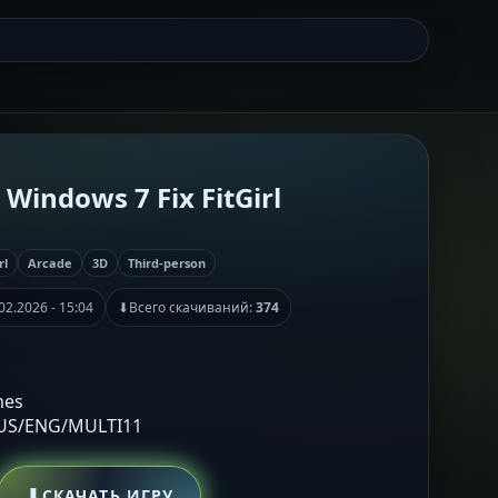
 Windows 7 Fix FitGirl
rl
Arcade
3D
Third-person
02.2026 - 15:04
⬇
Всего скачиваний:
374
mes
RUS/ENG/MULTI11
⬇
СКАЧАТЬ ИГРУ