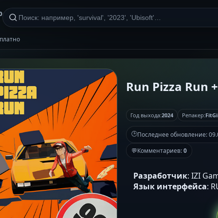
р
сплатно
Run Pizza Run +
Год выхода:
2024
Репакер:
FitGi
🕒
Последнее обновление:
09.
💬
Комментариев:
0
Разработчик
: IZI Ga
Язык интерфейса
: 