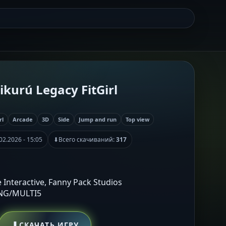
kurú Legacy FitGirl
rl
Arcade
3D
Side
Jump and run
Top view
02.2026 - 15:05
⬇
Всего скачиваний:
317
 Interactive, Fanny Pack Studios
ENG/MULTI5
⬇
СКАЧАТЬ ИГРУ