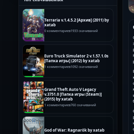
Terraria v.1.4.5.2 [Архив] (2011) by
xatab
0 комментариев
1933 скачиваний
Euro Truck Simulator 2 v.1.57.1.0s
[Папка игры] (2012) by xatab
1 комментариев
1092 скачиваний
Grand Theft Auto V Legacy
v.3751.0 [Папка игры (Steam)]
(2015) by xatab
1 комментариев
760 скачиваний
God of War: Ragnarök by xatab