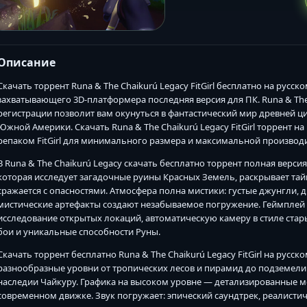
Описание
Скачать торрент Runa & The Chaikurú Legacy FitGirl бесплатно на рус
захватывающего 3D-платформера последняя версия для ПК. Runa & The C
регистрации позволит вам окунуться в фантастический мир древней 
Южной Америки. Скачать Runa & The Chaikurú Legacy FitGirl торрент н
репаком FitGirl для минимального размера и максимальной производ
В Runa & The Chaikurú Legacy скачать бесплатно торрент полная верс
которая исследует загадочные руины Красных Земель, раскрывает т
сражается с опасностями. Атмосфера полна мистики: густые джунгли,
мистические артефакты создают незабываемое погружение. Геймплей с
исследование открытых локаций, автоматическую камеру в стиле стары
бои и уникальные способности Руны.
Скачать торрент бесплатно Runa & The Chaikurú Legacy FitGirl на рус
разнообразные уровни от тропических лесов и пирамид до подземели
наследии Чайкуру. Графика на высоком уровне — детализированные м
современном движке. Звук погружает: эпический саундтрек, реалисти