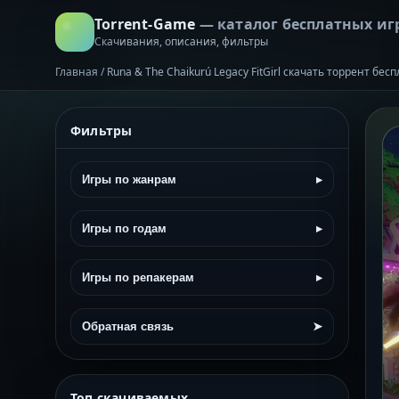
Torrent-Game
— каталог бесплатных иг
Скачивания, описания, фильтры
Главная
/
Runa & The Chaikurú Legacy FitGirl скачать торрент бес
Фильтры
Игры по жанрам
▸
Игры по годам
▸
Игры по репакерам
▸
Обратная связь
➤
Топ скачиваемых