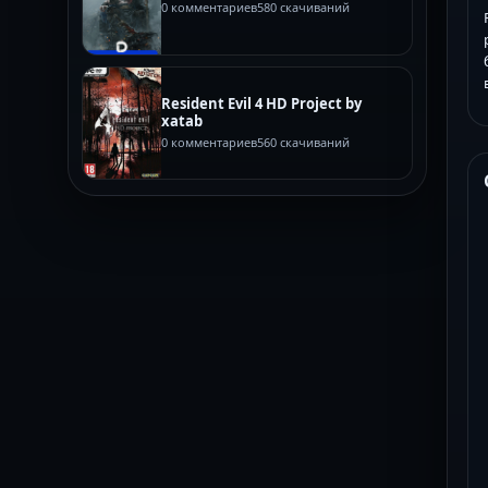
0 комментариев
580 скачиваний
Resident Evil 4 HD Project by
xatab
0 комментариев
560 скачиваний