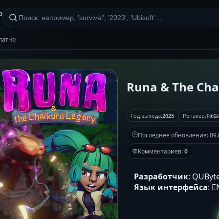
р
платно
Runa & The Chai
Год выхода:
2025
Репакер:
FitGi
🕒
Последнее обновление:
09.
💬
Комментариев:
0
Разработчик
: QUByte
Язык интерфейса
: 