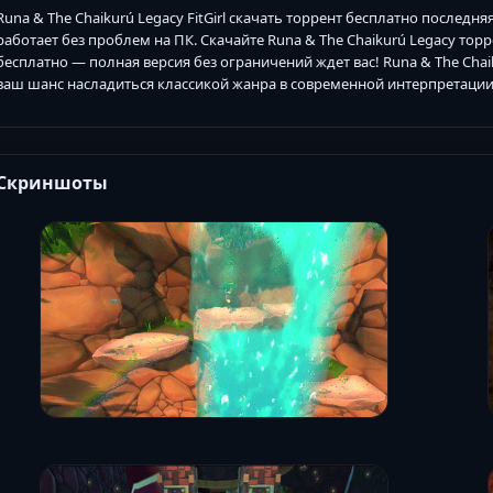
Runa & The Chaikurú Legacy FitGirl скачать торрент бесплатно последн
работает без проблем на ПК. Скачайте Runa & The Chaikurú Legacy то
бесплатно — полная версия без ограничений ждет вас! Runa & The Chai
ваш шанс насладиться классикой жанра в современной интерпретации
Скриншоты