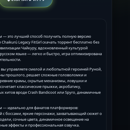
ском — это лучший способ получить полную версию
haikurú Legacy FitGirl скачать торрент бесплатно без
цивилизации Чайкуру, вдохновленный культурой
а русском языке — легко и быстро, игра оптимизирована
ительности.
ия вы управляете смелой и любопытной героиней Руной,
айны прошлого, решает сложные головоломки и
 древние храмы, скрытые механизмы, ловушки и
очетает классические прыжки, акробатику,
х хитов вроде Crash Bandicoot или Spyro, динамичные
ском — идеально для фанатов платформеров:
й с боссами, яркие персонажи, захватывающий сюжет о
одели, сочные цвета, динамичное освещение на
чные эффекты и профессиональная озвучка.