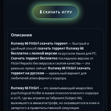
⬇
СКАЧАТЬ ИГРУ
Описание
Runway 66 FitGirl скачать торрент
— быстрый и
удобный способ
скачать торрент
Runway 66
бесплатно
в
полной версии
на русском языке для PC.
Скачать торрент бесплатно
последнюю версию от
FitGirl Repacks без вирусов и сжатия качества — это
реально прямо сейчас!
Runway 66 FitGirl скачать
торрент на русском
— идеальный вариант для
любителей атмосферного хоррора.
Runway 66 FitGirl
— это захватывающий weaponless
psychological thriller в жанре психологического хоррора
и sci-fi, где вы играете за Габриэля (Subject 66),
выжившего в авиакатастрофе, но оказавшегося в коме и
запертого в правительственной симуляции