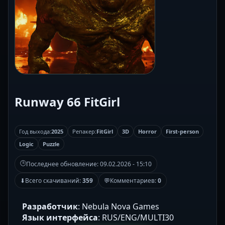
Runway 66 FitGirl
Год выхода:
2025
Репакер:
FitGirl
3D
Horror
First-person
Logic
Puzzle
🕒
Последнее обновление:
09.02.2026 - 15:10
⬇
Всего скачиваний:
359
💬
Комментариев:
0
Разработчик
: Nebula Nova Games
Язык интерфейса
: RUS/ENG/MULTI30