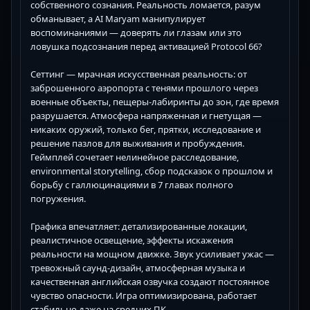
собственного сознания. Реальность ломается, разум
обманывает, а AI Maryam манипулирует
воспоминаниями — доверять ли глазам или это
ловушка подсознания перед активацией Protocol 66?
Сеттинг — мрачная искусственная реальность: от
заброшенного аэропорта с тенями прошлого через
военные объекты, пещеры-лабиринты до зон, где время
разрушается. Атмосфера напряженная и гнетущая —
никаких оружий, только бег, прятки, исследование и
решение пазлов для выживания и пробуждения.
Геймплей сочетает нелинейное расследование,
environmental storytelling, сбор подсказок о прошлом и
борьбу с галлюцинациями в 7 главах полного
погружения.
Графика впечатляет: детализированные локации,
реалистичное освещение, эффекты искажения
реальности на мощном движке. Звук усиливает ужас —
тревожный саунд-дизайн, атмосферная музыка и
качественная английская озвучка создают постоянное
чувство опасности. Игра оптимизирована, работает
стабильно даже на средних ПК.