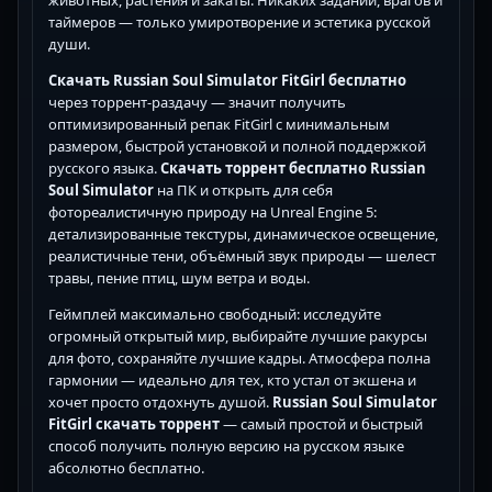
животных, растения и закаты. Никаких заданий, врагов и
таймеров — только умиротворение и эстетика русской
души.
Скачать Russian Soul Simulator FitGirl бесплатно
через торрент-раздачу — значит получить
оптимизированный репак FitGirl с минимальным
размером, быстрой установкой и полной поддержкой
русского языка.
Скачать торрент бесплатно Russian
Soul Simulator
на ПК и открыть для себя
фотореалистичную природу на Unreal Engine 5:
детализированные текстуры, динамическое освещение,
реалистичные тени, объёмный звук природы — шелест
травы, пение птиц, шум ветра и воды.
Геймплей максимально свободный: исследуйте
огромный открытый мир, выбирайте лучшие ракурсы
для фото, сохраняйте лучшие кадры. Атмосфера полна
гармонии — идеально для тех, кто устал от экшена и
хочет просто отдохнуть душой.
Russian Soul Simulator
FitGirl скачать торрент
— самый простой и быстрый
способ получить полную версию на русском языке
абсолютно бесплатно.