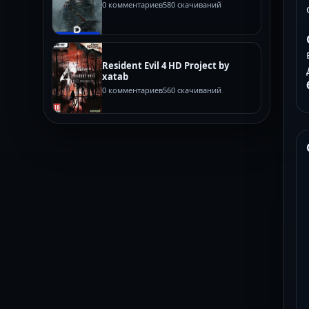
0 комментариев
580 скачиваний
Resident Evil 4 HD Project by
xatab
0 комментариев
560 скачиваний