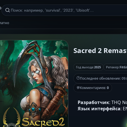
р
платно
Sacred 2 Remast
Год выхода:
2025
Репакер:
FitGi
🕒
Последнее обновление:
09.
💬
Комментариев:
0
Разработчик
: THQ No
Язык интерфейса
: 