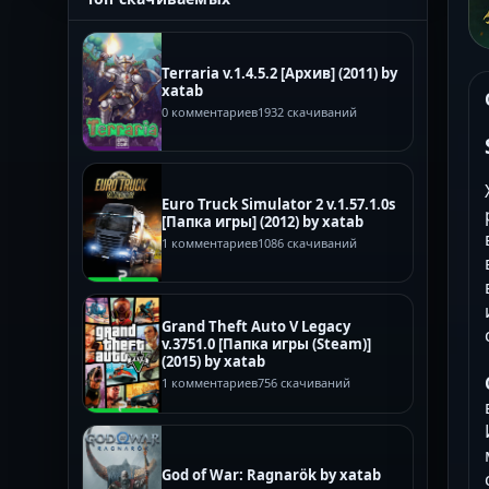
Terraria v.1.4.5.2 [Архив] (2011) by
xatab
0 комментариев
1932 скачиваний
Euro Truck Simulator 2 v.1.57.1.0s
[Папка игры] (2012) by xatab
1 комментариев
1086 скачиваний
Grand Theft Auto V Legacy
v.3751.0 [Папка игры (Steam)]
(2015) by xatab
1 комментариев
756 скачиваний
God of War: Ragnarök by xatab