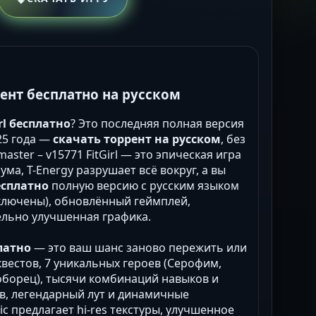
ррент бесплатно на русском
rl бесплатно
? Это последняя полная версия
025 года —
скачать торрент на русском
, без
master – v15771 FitGirl — это эпическая игра
ма, T-Energy разрушает всё вокруг, а вы
есплатно
полную версию с русским языком
включены), обновлённый геймплей,
ельно улучшенная графика.
платно
— это ваш шанс заново пережить или
квестов, 7 уникальных героев (Серофим,
оборец), тысячи комбинаций навыков и
в, легендарный лут и динамичные
ic предлагает hi-res текстуры, улучшенное