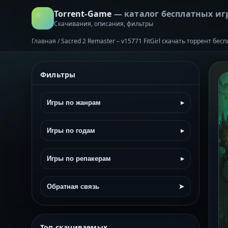
Torrent-Game
— каталог бесплатных иг
Скачивания, описания, фильтры
Главная
/
Sacred 2 Remaster – v15771 FitGirl скачать торрент бес
Фильтры
Игры по жанрам
▸
Игры по годам
▸
Игры по репакерам
▸
Обратная связь
➤
Топ скачиваемых