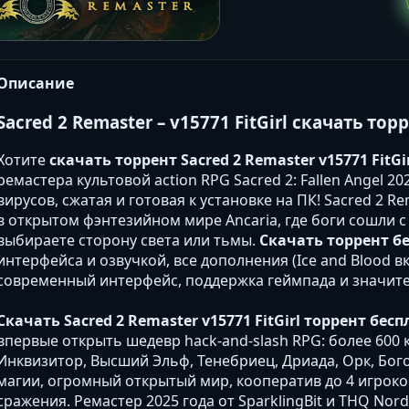
Описание
Sacred 2 Remaster – v15771 FitGirl скачать то
Хотите
скачать торрент Sacred 2 Remaster v15771 FitGi
ремастера культовой action RPG Sacred 2: Fallen Angel 2
вирусов, сжатая и готовая к установке на ПК! Sacred 2 Re
в открытом фэнтезийном мире Ancaria, где боги сошли с у
выбираете сторону света или тьмы.
Скачать торрент б
интерфейса и озвучкой, все дополнения (Ice and Blood 
современный интерфейс, поддержка геймпада и значит
Скачать Sacred 2 Remaster v15771 FitGirl торрент бес
впервые открыть шедевр hack-and-slash RPG: более 600 
Инквизитор, Высший Эльф, Тенебриец, Дриада, Орк, Бог
магии, огромный открытый мир, кооператив до 4 игроко
сражения. Ремастер 2025 года от SparklingBit и THQ Nord