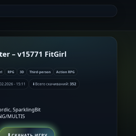
er – v15771 FitGirl
rl
RPG
3D
Third-person
Action RPG
02.2026 - 15:11
⬇
Всего скачиваний:
352
rdic, SparklingBit
ENG/MULTI5
⬇
СКАЧАТЬ ИГРУ