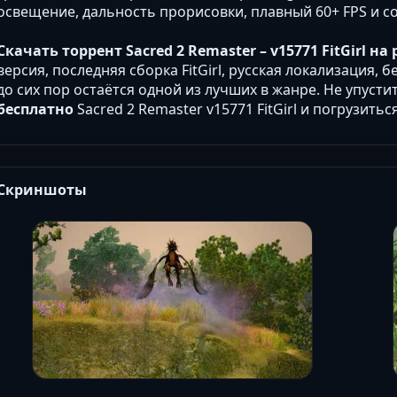
освещение, дальность прорисовки, плавный 60+ FPS и с
Скачать торрент Sacred 2 Remaster – v15771 FitGirl н
версия, последняя сборка FitGirl, русская локализация, 
до сих пор остаётся одной из лучших в жанре. Не упуст
бесплатно
Sacred 2 Remaster v15771 FitGirl и погрузиться
Скриншоты