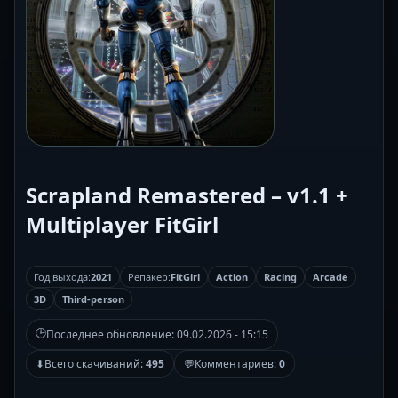
Scrapland Remastered – v1.1 +
Multiplayer FitGirl
Год выхода:
2021
Репакер:
FitGirl
Action
Racing
Arcade
3D
Third-person
🕒
Последнее обновление:
09.02.2026 - 15:15
⬇
Всего скачиваний:
495
💬
Комментариев:
0