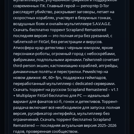
современных ПК. Главный герой — репортёр D-Tor
расследует убийство, раскрывает заговоры, летает на
скоростных кораблях, участвует в безумных гонках,
воздушных боях и онлайн-мультиплеере S.A.V.A.G.E.
Скачать бесплатно торрент Scrapland Remastered
последняя версия — это полная игра без урезаний, с
таблеткой от FitGirl, без регистрации и вирусов.
Атмосфера нуар-детектива с чёрным юмором, яркие
персонажи-роботы, огромный город с небоскрёбами,
фабриками, подпольными аренами. Геймплей сочетает
third-person экшен, кастомизацию кораблей, апгрейды,
динамичные полёты и перестрелки. Ремейстер на
новом движке: 4K, 60+ fps, поддержка геймпадов,
переработанный мультиплеер с dedicated-серверами.
Скачать торрент на русском Scrapland Remastered – v1.1
+ Multiplayer FitGirl бесплатно для PC — идеальный
вариант для фанатов sci-fi, гонок и детективов. Торрент-
раздача включает всё необходимое для запуска: полная
версия, русификатор интерфейса, мультиплеер без
ограничений. Скачать торрент бесплатно Scrapland
Remastered — последняя актуальная версия 2025–2026
годов, проверенная сообществом.