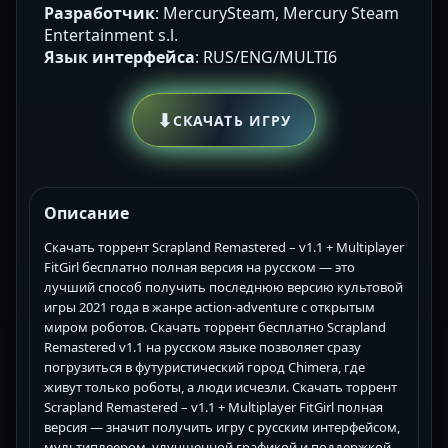
Разработчик
: MercurySteam, Mercury Steam
Entertainment s.l.
Язык интерфейса
: RUS/ENG/MULTI6
⬇
СКАЧАТЬ ИГРУ
Описание
Скачать торрент Scrapland Remastered – v1.1 + Multiplayer
FitGirl бесплатно полная версия на русском — это
лучший способ получить последнюю версию культовой
игры 2021 года в жанре action-adventure с открытым
миром роботов. Скачать торрент бесплатно Scrapland
Remastered v1.1 на русском языке позволяет сразу
погрузиться в футуристический город Chimera, где
живут только роботы, а люди исчезли. Скачать торрент
Scrapland Remastered – v1.1 + Multiplayer FitGirl полная
версия — значит получить игру с русским интерфейсом,
мультиплеером, улучшенной графикой и поддержкой