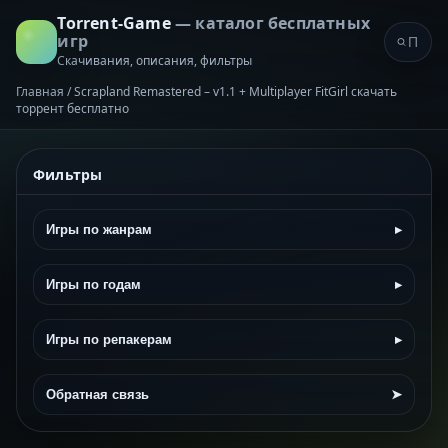
Torrent-Game
— каталог бесплатных
игр
Скачивания, описания, фильтры
Главная
/
Scrapland Remastered – v1.1 + Multiplayer FitGirl скачать
торрент бесплатно
Фильтры
Игры по жанрам
▸
Игры по годам
▸
Игры по репакерам
▸
Обратная связь
➤