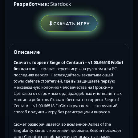
Разработчик
: Stardock
⬇
СКАЧАТЬ ИГРУ
Описание
Скачать торрент Siege of Centauri – v1.00.66518 FitGirl
бесплатно
— полная версия игры на русском для PC
последняя версия! Наслаждайтесь захватывающей
tower defense стратегией, где вы защищаете первую
межзвездную колонию человечества на Проксиме
Центавра от огромных орд враждебных инопланетных
машин и роботов. Скачать бесплатно торрент Siege of
Centauri – v1.00.66518 FitGirl на русском — это лучший
способ получить игру без регистрации и вирусов.
Сюжет разворачивается во вселенной Ashes of the
Singularity: связь с колонией прервана, Земля посылает
флот Carpathia, но обнаруживает осаду тысячами