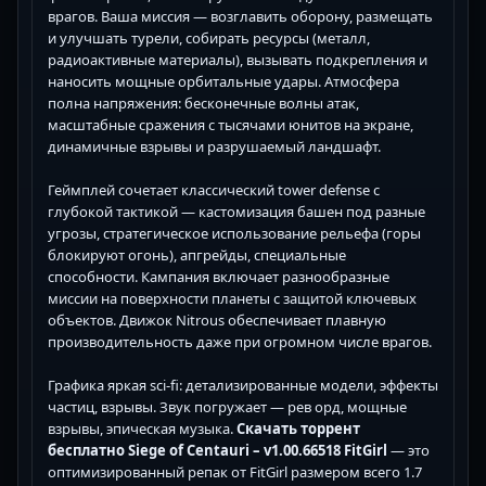
врагов. Ваша миссия — возглавить оборону, размещать
и улучшать турели, собирать ресурсы (металл,
радиоактивные материалы), вызывать подкрепления и
наносить мощные орбитальные удары. Атмосфера
полна напряжения: бесконечные волны атак,
масштабные сражения с тысячами юнитов на экране,
динамичные взрывы и разрушаемый ландшафт.
Геймплей сочетает классический tower defense с
глубокой тактикой — кастомизация башен под разные
угрозы, стратегическое использование рельефа (горы
блокируют огонь), апгрейды, специальные
способности. Кампания включает разнообразные
миссии на поверхности планеты с защитой ключевых
объектов. Движок Nitrous обеспечивает плавную
производительность даже при огромном числе врагов.
Графика яркая sci-fi: детализированные модели, эффекты
частиц, взрывы. Звук погружает — рев орд, мощные
взрывы, эпическая музыка.
Скачать торрент
бесплатно Siege of Centauri – v1.00.66518 FitGirl
— это
оптимизированный репак от FitGirl размером всего 1.7