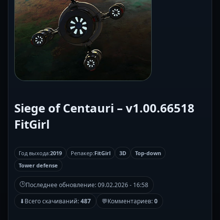
Siege of Centauri – v1.00.66518
FitGirl
Год выхода:
2019
Репакер:
FitGirl
3D
Top-down
Tower defense
🕒
Последнее обновление:
09.02.2026 - 16:58
⬇
Всего скачиваний:
487
💬
Комментариев:
0