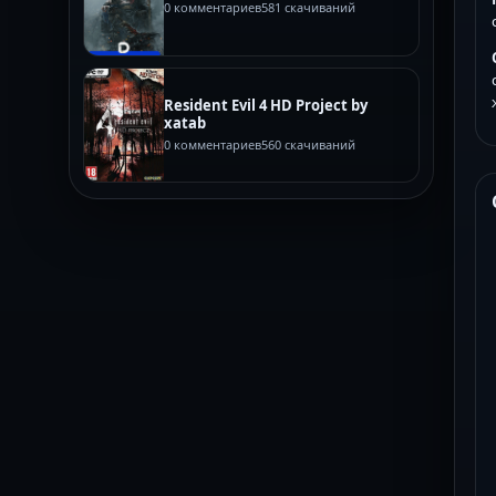
0 комментариев
581 скачиваний
Resident Evil 4 HD Project by
xatab
0 комментариев
560 скачиваний