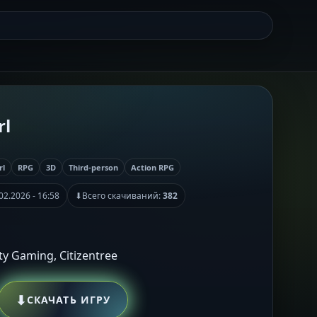
rl
rl
RPG
3D
Third-person
Action RPG
02.2026 - 16:58
⬇
Всего скачиваний:
382
ity Gaming, Citizentree
⬇
СКАЧАТЬ ИГРУ