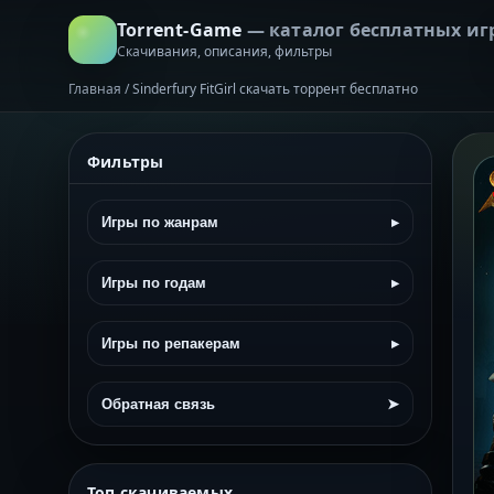
Torrent-Game
— каталог бесплатных иг
Скачивания, описания, фильтры
Главная
/
Sinderfury FitGirl скачать торрент бесплатно
Фильтры
Игры по жанрам
▸
Игры по годам
▸
Игры по репакерам
▸
Обратная связь
➤
Топ скачиваемых