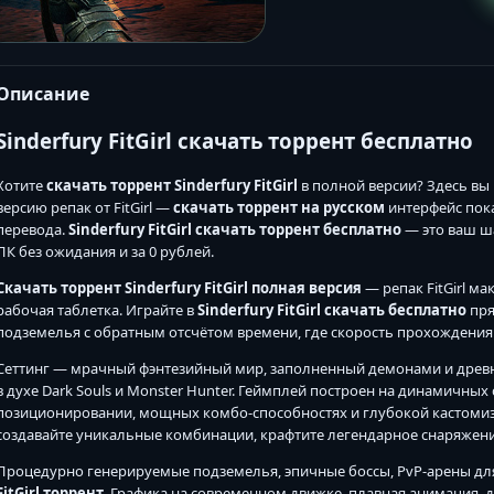
Описание
Sinderfury FitGirl скачать торрент бесплатно
Хотите
скачать торрент Sinderfury FitGirl
в полной версии? Здесь вы
версию репак от FitGirl —
скачать торрент на русском
интерфейс пока
перевода.
Sinderfury FitGirl скачать торрент бесплатно
— это ваш ш
ПК без ожидания и за 0 рублей.
Скачать торрент Sinderfury FitGirl полная версия
— репак FitGirl ма
рабочая таблетка. Играйте в
Sinderfury FitGirl скачать бесплатно
пря
подземелья с обратным отсчётом времени, где скорость прохождения
Сеттинг — мрачный фэнтезийный мир, заполненный демонами и древн
в духе Dark Souls и Monster Hunter. Геймплей построен на динамичны
позиционировании, мощных комбо-способностях и глубокой кастомиз
создавайте уникальные комбинации, крафтите легендарное снаряжени
Процедурно генерируемые подземелья, эпичные боссы, PvP-арены для 
FitGirl торрент
. Графика на современном движке, плавная анимация