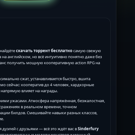
 найдёте
скачать торрент бесплатно
самую свежую
 на английском, но всё интуитивно понятно даже без
анс получить мощную кооперативную action RPG на
ксимально сжат, устанавливается быстро, вшита
мо сейчас: кооператив до 4 человек, хардкорные
 напрямую влияет на награды.
ими ужасами. Атмосфера напряжённая, безжалостная,
х сражениях в реальном времени, точном
ации билдов. Смешивайте навыки разных классов,
е.
дуэлей с друзьями — всё это ждёт вас в
Sinderfury
, детализированные модели монстров и мощный