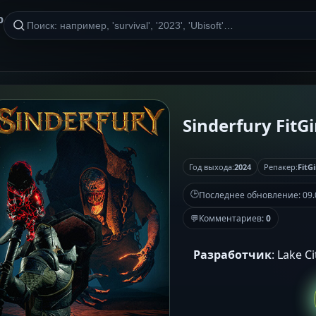
р
Sinderfury FitGi
Год выхода:
2024
Репакер:
FitGi
🕒
Последнее обновление:
09.
💬
Комментариев:
0
Разработчик
: Lake C