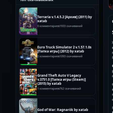
Terraria v.1.4.5.2 [Архив] (2011) by
xatab
0 комментариев
1933 скачиваний
Euro Truck Simulator 2 v.1.57.1.0s
[Папка игры] (2012) by xatab
2 комментариев
1093 скачиваний
Grand Theft Auto V Legacy
v.3751.0 [Папка игры (Steam)]
(2015) by xatab
1 комментариев
762 скачиваний
God of War: Ragnarök by xatab