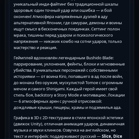
уникальный инди-файтинг без традиционной шкалы
здоровья: один точный удар или ошибка — и бой
окончен! Атмосфера напряжённых дуэлей в аду
альтернативной Японии, где самураи, демоны и воины
ищут смысл в бесконечных поединках. Сеттинг полон
мрака, тишины перед ударом и психологического
напряжения — никаких комбо на сотни ударов, только
мастерство и реакция.
Геймплей вдохновлён легендарным Bushido Blade:
паррирование, уклонения, фейнты, блоки и мгновенные
убийства. 8 уникальных персонажей с собственными
историями — от воина Kiro, попавшего в ад после войн,
до монаха без оружия, мускулистой Tomoe с огромным
мечом и самого Shinigami. Каждый герой имеет свой
стиль боя, backstory в Story Mode и мотивацию. Локации
— 6 атмосферных арен с ручной отрисовкой:
дождливые крыши, пещеры, храмы и подземелья ада.
Графика в 3D с 2D-текстурами в стиле японской эстетики
(движок Unity), отличная анимация ударов, динамичная
музыка и звуки клинков. Озвучка на английском, но
текст и интерфейс поддерживают русский —
Slice, Dice