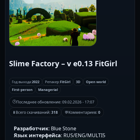
Slime Factory – v e0.13 FitGirl
Год выхода:
2022
Репакер:
FitGirl
3D
Open world
First-person
Managerial
🕒
Последнее обновление:
09.02.2026 - 17:07
⬇
Всего скачиваний:
318
💬
Комментариев:
0
Разработчик
: Blue Stone
Язык интерфейса
: RUS/ENG/MULTI5