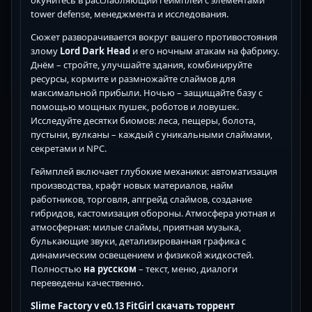
окунитесь в расслабляющий геймплей с элементами
tower defense, менеджмента и исследования.
Сюжет разворачивается вокруг вашего противостояния
злому
Lord Dark Head
и его ночным атакам на фабрику.
Днём – стройте, улучшайте здания, комбинируйте
ресурсы, кормите и размножайте слаймов для
максимальной прибыли. Ночью – защищайте базу с
помощью мощных пушек, роботов и ловушек.
Исследуйте десятки биомов: леса, пещеры, болота,
пустыни, вулканы – каждый с уникальными слаймами,
секретами и NPC.
Геймплей включает глубокие механики: автоматизация
производства, крафт новых материалов, найм
работников, торговля, апгрейд слаймов, создание
гибридов, кастомизация обороны. Атмосфера уютная и
атмосферная: милые слаймы, приятная музыка,
булькающие звуки, детализированная графика с
динамическим освещением и физикой жидкостей.
Полностью
на русском
– текст, меню, диалоги
переведены качественно.
Slime Factory v e0.13 FitGirl скачать торрент