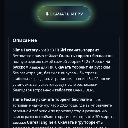
⬇
СКАЧАТЬ ИГРУ
Описание
Slime Factory – v e0.13 FitGirl скачать торрент
бесплатно прямо сейчас!
Скачать торрент бесплатно
полную версию самой свежей сборки FitGirl Repack
на
русском
языке для ПК.
Скачать торрент на русском
без регистрации, без смс и вирусов – быстрая и
стабильная раздача. Игра занимает всего 5.4 ГБ после
установки, запускается сразу после распаковки
благодаря встроенной
таблетке
DARKSiDERS.
Slime Factory скачать торрент бесплатно
– это
топовый инди-симулятор 2025 года, где вы управляете
огромной фабрикой по производству и разведению
самых разных слаймов в красивом открытом 3D-мире на
движке
Unreal Engine 4
.
Скачать игру торрент
и