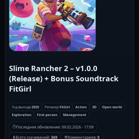
Slime Rancher 2 – v1.0.0
(Release) + Bonus Soundtrack
FitGirl
Год выхода:
2025
Репакер:
FitGirl
Action
3D
Open world
Exploration
First-person
Management
🕒
Последнее обновление:
09.02.2026 - 17:09
⬇
Всего скачиваний:
369
💬
Комментариев:
0