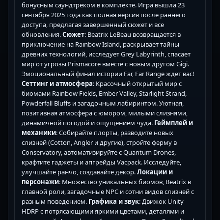
бонусным саундтреком в комплекте. Игра вышла 23
сентября 2025 года как полная версия после раннего
доступа, предлагая завершенный сюжет и все
обновления.
Сюжет
: Beatrix LeBeau возвращается в
приключение на Rainbow Island, раскрывает тайны
древних технологий, исследует Grey Labyrinth, спасает
мир от угрозы Prismacore вместе с новым другом Gigi.
Эмоциональный финал истории Far, Far Range ждет вас!
Сеттинг и атмосфера
: Красочный открытый мир с
биомами Rainbow Fields, Ember Valley, Starlight Strand,
Powderfall Bluffs и загадочным лабиринтом. Уютная,
позитивная атмосфера с юмором, милыми слизнями,
динамичной погодой и ощущением чуда.
Геймплей и
механики
: Собирайте плорты, разводите новых
слизней (Cotton, Angler и другие), стройте ферму в
Conservatory, автоматизируйте с Quantum Drones,
крафтите гаджеты и апгрейды Vacpack. Исследуйте,
улучшайте ранчо, создавайте декор.
Локации и
персонажи
: Множество уникальных биомов, Beatrix в
главной роли, загадочные NPC и сотни видов слизней с
разным поведением.
Графика и звук
: Движок Unity
HDRP с потрясающими яркими цветами, деталями и