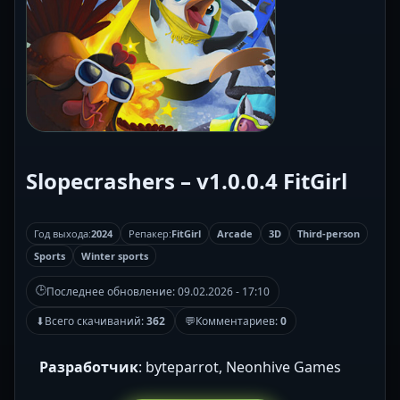
Slopecrashers – v1.0.0.4 FitGirl
Год выхода:
2024
Репакер:
FitGirl
Arcade
3D
Third-person
Sports
Winter sports
🕒
Последнее обновление:
09.02.2026 - 17:10
⬇
Всего скачиваний:
362
💬
Комментариев:
0
Разработчик
: byteparrot, Neonhive Games