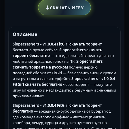
⬇
СКАЧАТЬ ИГРУ
Описание
Slopecrashers – v1.0.0.4 FitGirl скачать торрент
бесплатно прямо сейчас!
Slopecrashers скачать
торрент бесплатно
— это идеальный вариант для всех
любителей аркадных гонок на ПК.
Slopecrashers
скачать торрент на русском
полную версию
последней сборки от FitGirl — без ограничений, с кряком
и на русском языке интерфейса.
Slopecrashers – v1.0.0.4
FitGirl скачать бесплатно
через торрент — получите
игру мгновенно и наслаждайтесь безумными снежными
приключениями!
Slopecrashers – v1.0.0.4 FitGirl скачать торрент
бесплатно
— аркадная сноуборд-гонка от byteparrot,
где команда антропоморфных животных (пингвин,
капибара, лемур, курица и другие) путешествует по
миру, соревнуясь в экстремальных гонках. Сюжет полон