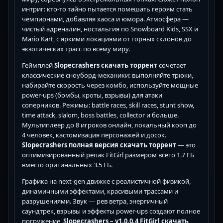
интриг: кто-то тайно пытается помешать героям стать
чемпионами, добавляя хаоса и юмора. Атмосфера —
чистый адреналин, ностальгия по Snowboard Kids, SSX и
Mario Kart, с яркими локациями от горных склонов до
экзотических трасс по всему миру.
Геймплей
Slopecrashers скачать торрент
сочетает
классические сноуборд-механики: выполняйте трюки,
набирайте скорость через комбо, используйте мощные
power-ups (бомбы, кроты, взрывы) для атаки
соперников. Режимы: battle races, skill races, stunt show,
time attack, slalom, boss battles, collector и больше.
Мультиплеер до 8 игроков онлайн, локальный кооп до
4 человек, кастомизация персонажей и досок.
Slopecrashers полная версия скачать торрент
— это
оптимизированный репак FitGirl размером всего 1.7 ГБ
вместо оригинальных 3.5 ГБ.
Графика на next-gen движке с реалистичной физикой,
динамичными эффектами, красивыми трассами и
разрушениями. Звук — рев ветра, энергичный
саундтрек, взрывы и эффекты power-ups создают полное
погружение.
Slopecrashers – v1.0.0.4 FitGirl скачать