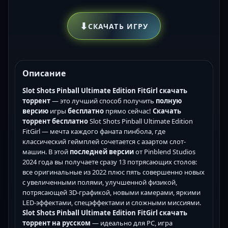
⬇
СКАЧАТЬ ИГРУ
Описание
Slot Shots Pinball Ultimate Edition FitGirl скачать
торрент
— это лучший способ получить
полную
версию
игры
бесплатно
прямо сейчас!
Скачать
торрент бесплатно
Slot Shots Pinball Ultimate Edition
FitGirl — мечта каждого фаната пинбола, где
классический геймплей сочетается с азартом слот-
машин. В этой
последней версии
от Pinblend Studios
2024 года вы получаете сразу 13 потрясающих столов:
все оригинальные из 2022 плюс пять совершенно новых
с увеличенными полями, улучшенной физикой,
потрясающей 3D-графикой, новыми камерами, яркими
LED-эффектами, спецэффектами и сложными миссиями.
Slot Shots Pinball Ultimate Edition FitGirl скачать
торрент на русском
— идеально для PC, игра