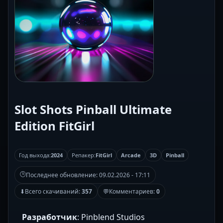
Slot Shots Pinball Ultimate
Edition FitGirl
Год выхода:
2024
Репакер:
FitGirl
Arcade
3D
Pinball
🕒
Последнее обновление:
09.02.2026 - 17:11
⬇
Всего скачиваний:
357
💬
Комментариев:
0
Разработчик
: Pinblend Studios