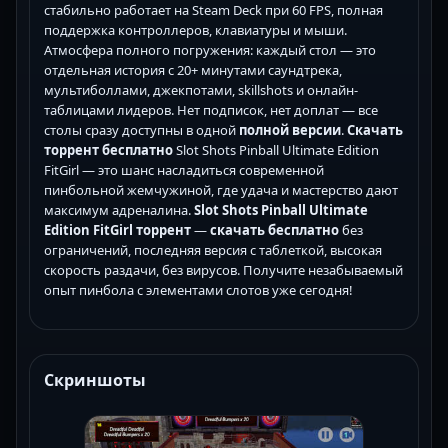
стабильно работает на Steam Deck при 60 FPS, полная
поддержка контроллеров, клавиатуры и мыши.
Атмосфера полного погружения: каждый стол — это
отдельная история с 20+ минутами саундтрека,
мультиболлами, джекпотами, skillshots и онлайн-
таблицами лидеров. Нет подписок, нет доплат — все
столы сразу доступны в одной
полной версии
.
Скачать
торрент бесплатно
Slot Shots Pinball Ultimate Edition
FitGirl — это шанс насладиться современной
пинбольной жемчужиной, где удача и мастерство дают
максимум адреналина.
Slot Shots Pinball Ultimate
Edition FitGirl торрент
—
скачать бесплатно
без
ограничений, последняя версия с таблеткой, высокая
скорость раздачи, без вирусов. Получите незабываемый
опыт пинбола с элементами слотов уже сегодня!
Скриншоты