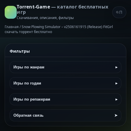
Torrent-Game
— каталог бесплатных
игр
Скачивания, описания, фильтры
Главная
/
Snow Plowing Simulator – v2506161915 (Release) FitGirl
скачать торрент бесплатно
Фильтры
Игры по жанрам
▸
Игры по годам
▸
Игры по репакерам
▸
Обратная связь
➤