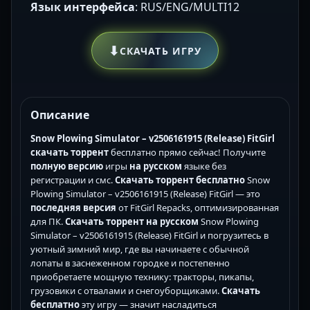
Язык интерфейса
: RUS/ENG/MULTI12
⬇
СКАЧАТЬ ИГРУ
Описание
Snow Plowing Simulator – v2506161915 (Release) FitGirl
скачать торрент
бесплатно прямо сейчас! Получите
полную версию
игры
на русском
языке без
регистрации и смс.
Скачать торрент бесплатно
Snow
Plowing Simulator – v2506161915 (Release) FitGirl — это
последняя версия
от FitGirl Repacks, оптимизированная
для ПК.
Скачать торрент на русском
Snow Plowing
Simulator – v2506161915 (Release) FitGirl и погрузитесь в
уютный зимний мир, где вы начинаете с обычной
лопаты в заснеженном городке и постепенно
приобретаете мощную технику: тракторы, пикапы,
грузовики с отвалами и снегоуборщиками.
Скачать
бесплатно
эту игру — значит насладиться