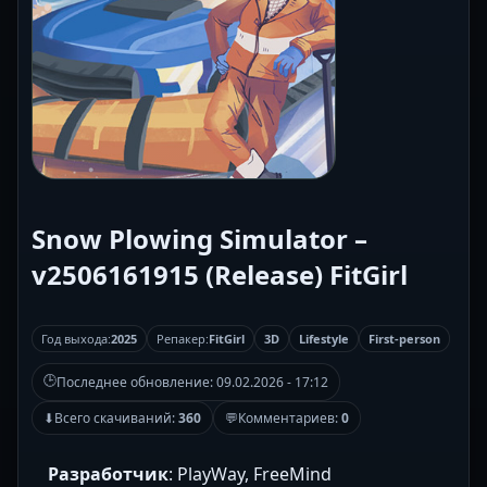
Snow Plowing Simulator –
v2506161915 (Release) FitGirl
Год выхода:
2025
Репакер:
FitGirl
3D
Lifestyle
First-person
🕒
Последнее обновление:
09.02.2026 - 17:12
⬇
Всего скачиваний:
360
💬
Комментариев:
0
Разработчик
: PlayWay, FreeMind