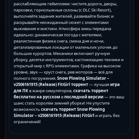
расслабляющим геймплеем: чистите дороги, дворы,
парковки, горнолыжные склоны (с DLC Ski Resort),
выполняйте задания жителей, развивайте бизнес и
раскрывайте неожиданный сюжет с элементами
выживания и мистики. Атмосфера зимы передана
идеально: динамическая погода с метелями,
реалистичная физика снега, смена дня и ночи,
детализированные локации от маленьких улочек до
больших курортов. Механики включают ручную
уборку, десятки инструментов, кастомизацию техники и
открытый мир с RPG-элементами. Графика на высоком
уровне, звук — хруст снега, рев моторов — всё для
полного погружения.
Snow Plowing Simulator –
v2506161915 (Release) FitGirl торрент
— лучшая
игра
для ПК
в жанре симуляторов,
скачать торрент
бесплатно
на русском
в
последней версии
— это ваш
шанс стать королём зимней уборки! Не упустите
возможность
скачать торрент Snow Plowing
Simulator – v2506161915 (Release) FitGirl
и играть без
ограничений!