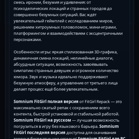
смесь иронии, безумия и удивления: от
психоделических локаций и странных городов до
совершенно безумных ситуаций. Вас ждёт
увлекательный геймплей с исследованием миров,
решением хитроумных головоломок, мини-играми,
платформингом и взаимодействием с эксцентричными
персонажами.
Особенности игры: яркая стилизованная 3D-графика,
динамичная смена локаций, нелинейные диалоги,
абсурдные ситуации, возможность завоёвывать
симпатию странных девушек и огромное количество
юмора. Звук и музыка идеально поддерживают
безумную атмосферу, а управление от третьего лица
делает процесс ещё более увлекательным.
Somnium FitGirl полная версия
от FitGirl Repack — это
максимально сжатый репак с сохранением всего
контента, быстрой установкой и стабильной работой.
Somnium FitGirl на русском
— лучшая возможность
погрузиться в игру без языкового барьера.
Somnium
FitGirl последняя версия
доступна для скачивания
торрент бесплатно уже сегодня!
Somnium FitGirl для PC