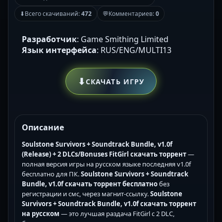
⬇
Всего скачиваний:
472
💬
Комментариев:
0
Разработчик
: Game Smithing Limited
Язык интерфейса
: RUS/ENG/MULTI13
⬇
СКАЧАТЬ ИГРУ
Описание
Soulstone Survivors + Soundtrack Bundle, v1.0f
(Release) + 2 DLCs/Bonuses FitGirl скачать торрент
—
полная версия игры на русском языке последняя v1.0f
бесплатно для ПК.
Soulstone Survivors + Soundtrack
Bundle, v1.0f скачать торрент бесплатно
без
регистрации и смс, через магнит-ссылку.
Soulstone
Survivors + Soundtrack Bundle, v1.0f скачать торрент
на русском
— это лучшая раздача FitGirl с 2 DLC,