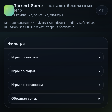
Torrent-Game
— каталог бесплатных
игр
Скачивания, описания, фильтры
Главная
/
Soulstone Survivors + Soundtrack Bundle, v1.0f (Release) + 2
DLCs/Bonuses FitGirl скачать торрент бесплатно
Фильтры
Игры по жанрам
▸
Игры по годам
▸
Игры по репакерам
▸
Обратная связь
➤