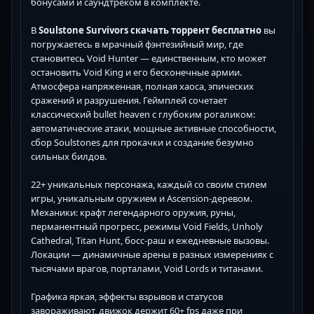
бонусами и саундтреком в комплекте.
В
Soulstone Survivors скачать торрент бесплатно
вы
погружаетесь в мрачный фэнтезийный мир, где
становитесь Void Hunter — единственным, кто может
остановить Void King и его бесконечные армии.
Атмосфера напряженная, полная хаоса, эпических
сражений и разрушения. Геймплей сочетает
классический bullet heaven с глубоким рогаликом:
автоматические атаки, мощные активные способности,
сбор Soulstones для прокачки и создание безумно
сильных билдов.
22+ уникальных персонажа, каждый со своим стилем
игры, уникальным оружием и Ascension-деревом.
Механики: крафт легендарного оружия, руны,
перманентный прогресс, режимы Void Fields, Unholy
Cathedral, Titan Hunt, босс-раш и ежедневные вызовы.
Локации — динамичные арены в разных измерениях с
тысячами врагов, порталами, Void Lords и титанами.
Графика яркая, эффекты взрывов и статусов
завораживают, движок держит 60+ fps даже при