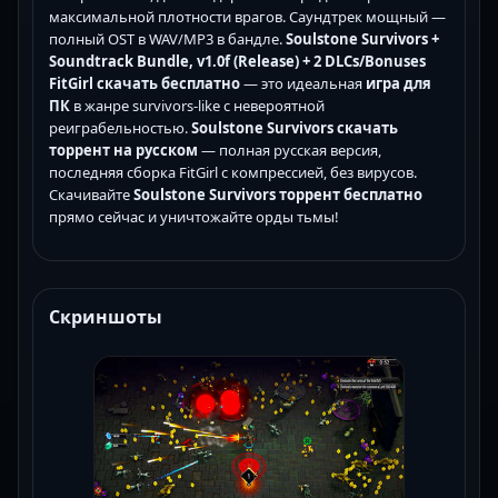
максимальной плотности врагов. Саундтрек мощный —
полный OST в WAV/MP3 в бандле.
Soulstone Survivors +
Soundtrack Bundle, v1.0f (Release) + 2 DLCs/Bonuses
FitGirl скачать бесплатно
— это идеальная
игра для
ПК
в жанре survivors-like с невероятной
реиграбельностью.
Soulstone Survivors скачать
торрент на русском
— полная русская версия,
последняя сборка FitGirl с компрессией, без вирусов.
Скачивайте
Soulstone Survivors торрент бесплатно
прямо сейчас и уничтожайте орды тьмы!
Скриншоты