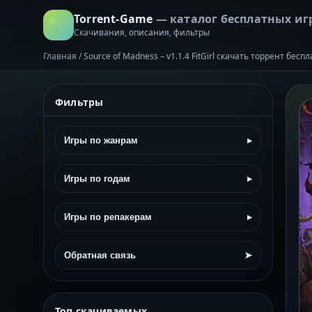
Torrent-Game
— каталог бесплатных иг
Скачивания, описания, фильтры
Главная
/
Source of Madness – v1.1.4 FitGirl скачать торрент бесп
Фильтры
Игры по жанрам
▸
Игры по годам
▸
Игры по репакерам
▸
Обратная связь
➤
Топ скачиваемых