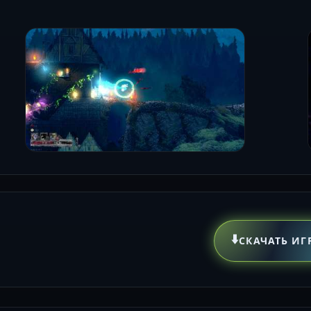
⬇️
СКАЧАТЬ ИГ