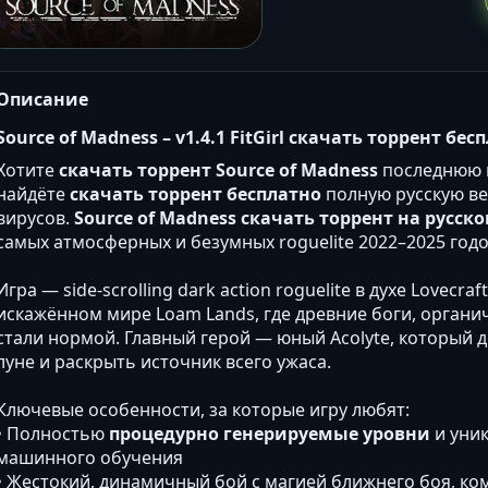
Описание
Source of Madness – v1.4.1 FitGirl скачать торрент бе
Хотите
скачать торрент Source of Madness
последнюю
найдёте
скачать торрент бесплатно
полную русскую ве
вирусов.
Source of Madness скачать торрент на русск
самых атмосферных и безумных roguelite 2022–2025 годо
Игра — side-scrolling dark action roguelite в духе Lovecr
искажённом мире Loam Lands, где древние боги, орган
стали нормой. Главный герой — юный Acolyte, который 
луне и раскрыть источник всего ужаса.
Ключевые особенности, за которые игру любят:
• Полностью
процедурно генерируемые уровни
и уни
машинного обучения
• Жестокий, динамичный бой с магией ближнего боя, 