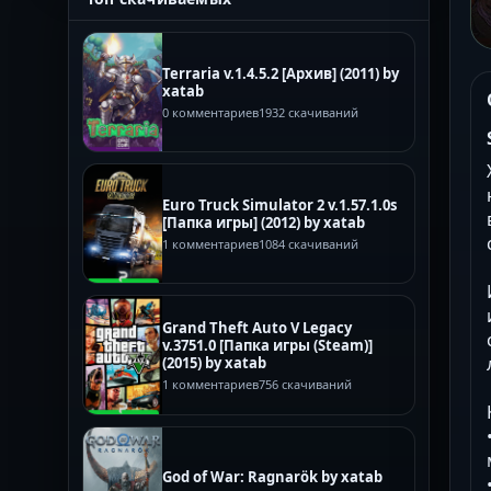
Terraria v.1.4.5.2 [Архив] (2011) by
xatab
0 комментариев
1932 скачиваний
Euro Truck Simulator 2 v.1.57.1.0s
[Папка игры] (2012) by xatab
1 комментариев
1084 скачиваний
Grand Theft Auto V Legacy
v.3751.0 [Папка игры (Steam)]
(2015) by xatab
1 комментариев
756 скачиваний
God of War: Ragnarök by xatab