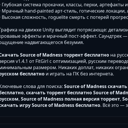
• Глубокая система прокачки, классы, перки, артефакты 
• Мрачный hand-painted арт-стиль, готические локации
• Высокая сложность, roguelite смерть с потерей прогр
Графика на движке Unity выглядит потрясающе: детализ
кровавые эффекты и мрачный пост-эффект. Саундтрек —
ощущение надвигающегося безумия.
Скачать Source of Madness торрент бесплатно
на русс
версия v1.4.1 от FitGirl с оптимизацией, русским перев
минимальным размером. Никаких доплат, никаких огра
русском бесплатно
и играть на ПК без интернета.
Ключевые слова для поиска:
Source of Madness скачать
бесплатно
,
скачать торрент бесплатно Source of Mad
русском
,
Source of Madness полная версия торрент
,
So
скачать игру Source of Madness бесплатно
. Всё это — 