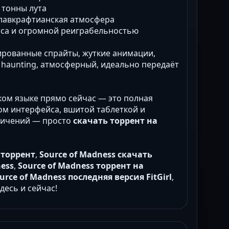
и тонны лута
, лавкрафтианская атмосфера
есса и огромной реиграбельностью
ированные спрайты, жуткие анимации,
 haunting, атмосферный, идеально передаёт
ком языке прямо сейчас — это полная
одом интерфейса, вшитой таблеткой и
ничений — просто
скачать торрент на
 торрент
,
Source of Madness скачать
ness
,
Source of Madness торрент на
urce of Madness последняя версия FitGirl
,
здесь и сейчас!