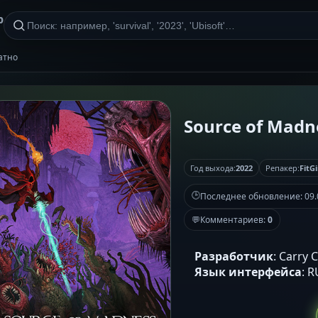
р
латно
Source of Madnes
Год выхода:
2022
Репакер:
FitGi
🕒
Последнее обновление:
09.
💬
Комментариев:
0
Разработчик
: Carry 
Язык интерфейса
: 