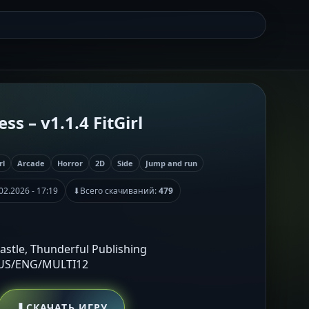
s – v1.1.4 FitGirl
rl
Arcade
Horror
2D
Side
Jump and run
02.2026 - 17:19
⬇
Всего скачиваний:
479
Castle, Thunderful Publishing
RUS/ENG/MULTI12
⬇
СКАЧАТЬ ИГРУ