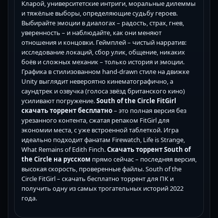
Кларой, университетские интриги, моральные дилеммы
и тяжёлые выборы, определяющие судьбу героев.
Выбирайте эмоции в диалогах – радость, страх, гнев,
уверенность – и наблюдайте, как они меняют
отношения и концовки. Геймплей – чистый нарратив:
исследование локаций, сбор улик, общение, никаких
боёв и сложных механик – только история и эмоции.
Графика в стилизованном hand-drawn стиле на движке
Unity выглядит невероятно кинематографично, а
саундтрек и озвучка (голоса звёзд британского кино)
усиливают погружение.
South of the Circle FitGirl
скачать торрент бесплатно
– это полная версия без
урезанного контента, сжатая репаком FitGirl для
экономии места, с уже встроенной таблеткой. Игра
идеально подходит фанатам Firewatch, Life is Strange,
What Remains of Edith Finch.
Скачать торрент South of
the Circle на русском
прямо сейчас – последняя версия,
высокая скорость, проверенные файлы. South of the
Circle FitGirl – скачать бесплатно торрент для ПК и
получить одну из самых трогательных историй 2022
года.