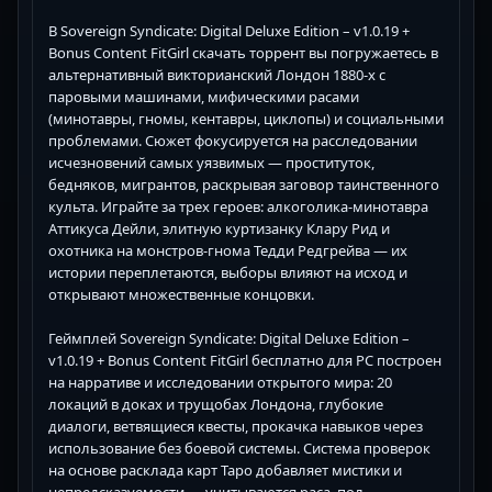
В Sovereign Syndicate: Digital Deluxe Edition – v1.0.19 +
Bonus Content FitGirl скачать торрент вы погружаетесь в
альтернативный викторианский Лондон 1880-х с
паровыми машинами, мифическими расами
(минотавры, гномы, кентавры, циклопы) и социальными
проблемами. Сюжет фокусируется на расследовании
исчезновений самых уязвимых — проституток,
бедняков, мигрантов, раскрывая заговор таинственного
культа. Играйте за трех героев: алкоголика-минотавра
Аттикуса Дейли, элитную куртизанку Клару Рид и
охотника на монстров-гнома Тедди Редгрейва — их
истории переплетаются, выборы влияют на исход и
открывают множественные концовки.
Геймплей Sovereign Syndicate: Digital Deluxe Edition –
v1.0.19 + Bonus Content FitGirl бесплатно для PC построен
на нарративе и исследовании открытого мира: 20
локаций в доках и трущобах Лондона, глубокие
диалоги, ветвящиеся квесты, прокачка навыков через
использование без боевой системы. Система проверок
на основе расклада карт Таро добавляет мистики и