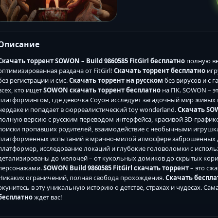
Описание
Скачать торрент SOWON – Build 9860585 FitGirl бесплатно
полную ве
оптимизированная раздача от FitGirl!
Скачать торрент бесплатно
игр
без регистрации и смс.
Скачать торрент на русском
без вирусов и с 
всех, кто ищет
SOWON скачать торрент бесплатно
на ПК. SOWON – э
платформингом, где девочка Соуон исследует загадочный мир живых и
чердаке и попадает в сюрреалистический toy wonderland.
Скачать SO
полную версию с русским переводом интерфейса, красивой 3D-график
поиски пропавших родителей, взаимодействие с необычными игрушк
платформенных испытаний в мрачно-милой атмосфере заброшенных де
платформер, исследование локаций и глубокие головоломки с испол
детализированы до мелочей – от кукольных домиков до скрытых кор
персонажами.
SOWON Build 9860585 FitGirl скачать торрент
– это сжа
Никаких ограничений, полная свобода прохождения.
Скачать беспла
окунитесь в эту уникальную историю о детстве, страхах и чудесах. Са
бесплатно
ждет вас!