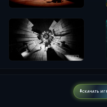
⬇️
СКАЧАТЬ ИГ