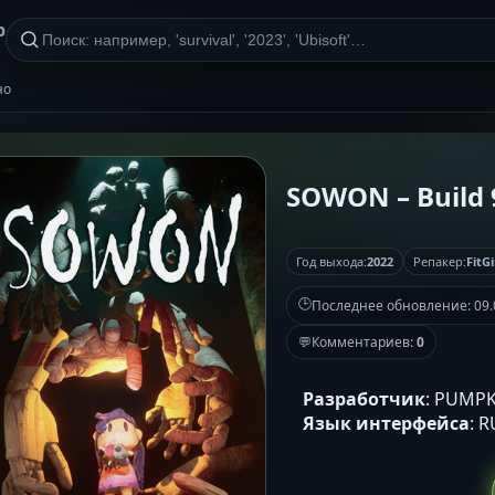
р
но
SOWON – Build 9
Год выхода:
2022
Репакер:
FitGi
🕒
Последнее обновление:
09.
💬
Комментариев:
0
Разработчик
: PUMP
Язык интерфейса
: 