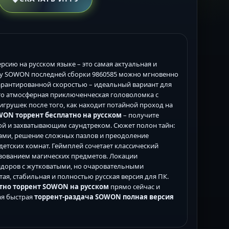
рсию на русском языке – это самая актуальная и
у SOWON последней сборки 9860585 можно мгновенно
гарантированной скоростью – идеальный вариант для
то атмосферная приключенческая головоломка с
грушек после того, как находит потайной проход на
WON торрент бесплатно на русском
– получите
ой и захватывающим саундтреком. Сюжет полон тайн:
ами, решение сложных пазлов и преодоление
тских комнат. Геймплей сочетает классический
ьзованием магических предметов. Локации
идоров с жутковатыми, но очаровательными
тая, стабильная и полностью русская версия для ПК.
тно торрент SOWON на русском
прямо сейчас и
мая быстрая
торрент-раздача SOWON полная версия