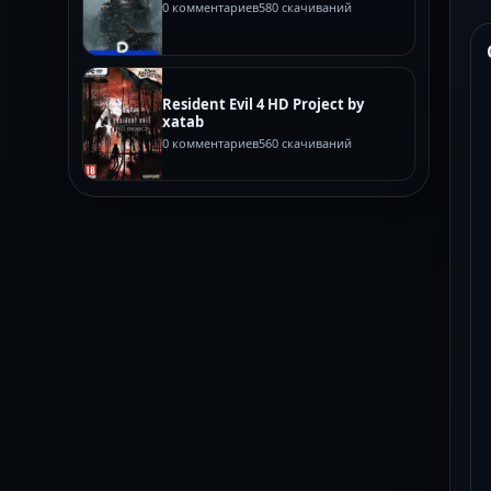
0 комментариев
580 скачиваний
Resident Evil 4 HD Project by
xatab
0 комментариев
560 скачиваний