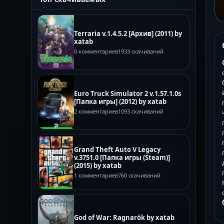
Terraria v.1.4.5.2 [Архив] (2011) by
xatab
0 комментариев
1933 скачиваний
Euro Truck Simulator 2 v.1.57.1.0s
[Папка игры] (2012) by xatab
2 комментариев
1093 скачиваний
Grand Theft Auto V Legacy
v.3751.0 [Папка игры (Steam)]
(2015) by xatab
1 комментариев
760 скачиваний
God of War: Ragnarök by xatab