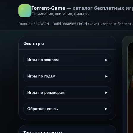
Torrent-Game
— каталог бесплатных иг
Скачивания, описания, фильтры
Главная
/
SOWON – Build 9860585 FitGirl скачать торрент бесплат
Фильтры
Игры по жанрам
▸
Игры по годам
▸
Игры по репакерам
▸
Обратная связь
➤
Топ скачиваемых