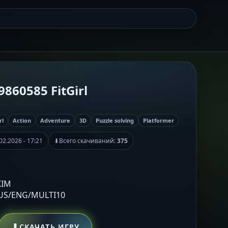
860585 FitGirl
rl
Action
Adventure
3D
Puzzle solving
Platformer
02.2026 - 17:21
⬇
Всего скачиваний:
375
KIM
RUS/ENG/MULTI10
⬇
СКАЧАТЬ ИГРУ