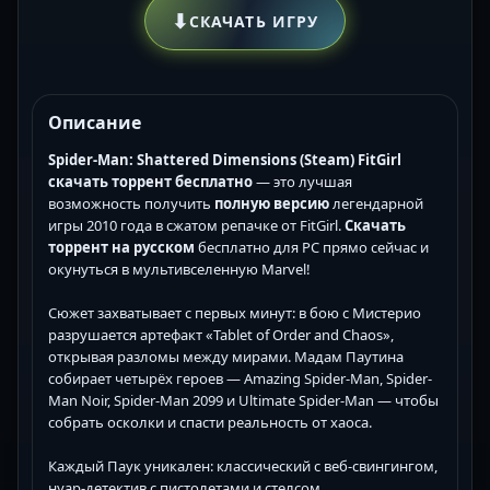
⬇
СКАЧАТЬ ИГРУ
Описание
Spider-Man: Shattered Dimensions (Steam) FitGirl
скачать торрент бесплатно
— это лучшая
возможность получить
полную версию
легендарной
игры 2010 года в сжатом репачке от FitGirl.
Скачать
торрент на русском
бесплатно для PC прямо сейчас и
окунуться в мультивселенную Marvel!
Сюжет захватывает с первых минут: в бою с Мистерио
разрушается артефакт «Tablet of Order and Chaos»,
открывая разломы между мирами. Мадам Паутина
собирает четырёх героев — Amazing Spider-Man, Spider-
Man Noir, Spider-Man 2099 и Ultimate Spider-Man — чтобы
собрать осколки и спасти реальность от хаоса.
Каждый Паук уникален: классический с веб-свингингом,
нуар-детектив с пистолетами и стелсом,