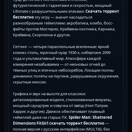
футуристический с гаджетами и скоростью, мощный
Ultimate с разрушительными атаками.
Скачать торрент
бесплатно
эту игру — значит насладиться
разнообразным геймплеем: акробатика, комбо, босс-
файты против Мистерио, Крейвена-охотника, Карнажа,
Крэйвена, Скорпиона и других.
Сеттинг — четыре параллельные вселенные: яркий
комикс-стиль, мрачный нуар 1930-х, киберпанк 2099
года и ультимативный мир. Атмосфера каждой
измерения незабываема — от неоновых огней до
тёмных улиц и эпичных небоскрёбов. Локации полны
динамики: полёты на паутине, разрушаемые окружения,
скрытные миссии.
Графика и звук на высоте для классики:
детализированные модели, стилизованные визуалы,
мощный саундтрек и озвучка от звёзд (Нил Патрик
Харрис и другие). Движок обеспечивает плавный
геймплей даже на старых ПК.
Spider-Man: Shattered
Dimensions FitGirl скачать торрент бесплатно
—
полная версия с русским интерфейсом (MULTi6), без