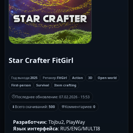
Star Crafter FitGirl
Год выхода:
2025
Репакер:
FitGirl
Action
3D
Open world
First-person
Survival
Item crafting
🕒
Последнее обновление:
07.02.2026 - 15:53
⬇
Всего скачиваний:
500
💬
Комментариев:
0
Разработчик
: Tbjbu2, PlayWay
Язык интерфейса
: RUS/ENG/MULTI8