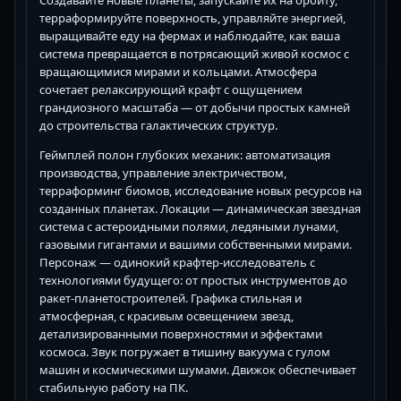
Создавайте новые планеты, запускайте их на орбиту,
терраформируйте поверхность, управляйте энергией,
выращивайте еду на фермах и наблюдайте, как ваша
система превращается в потрясающий живой космос с
вращающимися мирами и кольцами. Атмосфера
сочетает релаксирующий крафт с ощущением
грандиозного масштаба — от добычи простых камней
до строительства галактических структур.
Геймплей полон глубоких механик: автоматизация
производства, управление электричеством,
терраформинг биомов, исследование новых ресурсов на
созданных планетах. Локации — динамическая звездная
система с астероидными полями, ледяными лунами,
газовыми гигантами и вашими собственными мирами.
Персонаж — одинокий крафтер-исследователь с
технологиями будущего: от простых инструментов до
ракет-планетостроителей. Графика стильная и
атмосферная, с красивым освещением звезд,
детализированными поверхностями и эффектами
космоса. Звук погружает в тишину вакуума с гулом
машин и космическими шумами. Движок обеспечивает
стабильную работу на ПК.