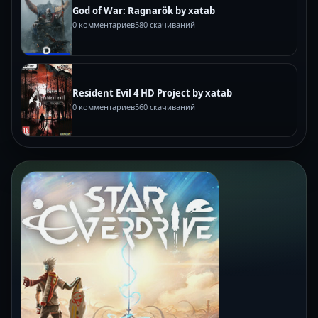
God of War: Ragnarök by xatab
0 комментариев
580 скачиваний
Resident Evil 4 HD Project by xatab
0 комментариев
560 скачиваний