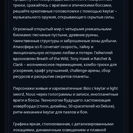
трюки, сражайтесь с врагами и эпическими боссами,
решайте креативные головоломки с помощью keytar –
музыкального оружия, открывающего скрытые силы.
Огромный открытый мир с четырьмя уникальными
биомами: песчаные пустыни, древние руины,
таинственные структуры и заброшенные зоны добычи.
Атмосфера sci-fi сочетает скорость, тайну и
эмоциональную историю любви и потери. Геймплей
вдохновлен Breath of the Wild, Tony Hawk и Ratchet &
Clank – молниеносное перемещение, комбо-трюки для
ускорения, крафт улучшений, challenge-арены, сбор
ресурсов и раскрытие секретов планеты.
Персонажи живые и харизматичные: Bios с keytar и light
sword, Nous через голограммы и записи, инопланетные
враги и боссы. Технологии будущего: кастомизация
ховерборда (стили, дизайны, 50 красителей из Deluxe),
ритм-механики keytar для пазлов и боя.
Графика яркая, стилизованная, с детализированными
локациями, динамичным освещением и плавной