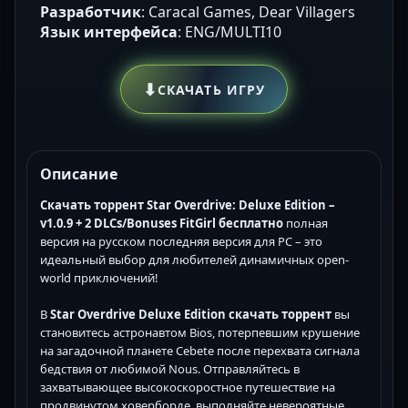
Разработчик
: Caracal Games, Dear Villagers
Язык интерфейса
: ENG/MULTI10
⬇
СКАЧАТЬ ИГРУ
Описание
Скачать торрент Star Overdrive: Deluxe Edition –
v1.0.9 + 2 DLCs/Bonuses FitGirl бесплатно
полная
версия на русском последняя версия для PC – это
идеальный выбор для любителей динамичных open-
world приключений!
В
Star Overdrive Deluxe Edition скачать торрент
вы
становитесь астронавтом Bios, потерпевшим крушение
на загадочной планете Cebete после перехвата сигнала
бедствия от любимой Nous. Отправляйтесь в
захватывающее высокоскоростное путешествие на
продвинутом ховерборде, выполняйте невероятные