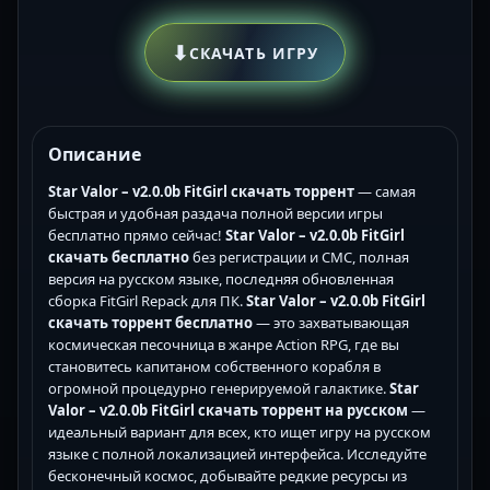
⬇
СКАЧАТЬ ИГРУ
Описание
Star Valor – v2.0.0b FitGirl скачать торрент
— самая
быстрая и удобная раздача полной версии игры
бесплатно прямо сейчас!
Star Valor – v2.0.0b FitGirl
скачать бесплатно
без регистрации и СМС, полная
версия на русском языке, последняя обновленная
сборка FitGirl Repack для ПК.
Star Valor – v2.0.0b FitGirl
скачать торрент бесплатно
— это захватывающая
космическая песочница в жанре Action RPG, где вы
становитесь капитаном собственного корабля в
огромной процедурно генерируемой галактике.
Star
Valor – v2.0.0b FitGirl скачать торрент на русском
—
идеальный вариант для всех, кто ищет игру на русском
языке с полной локализацией интерфейса. Исследуйте
бесконечный космос, добывайте редкие ресурсы из