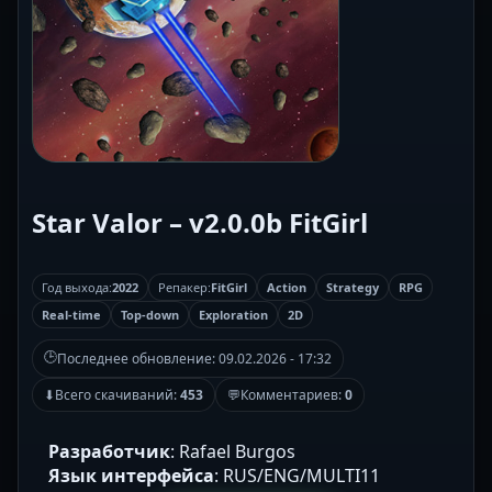
Star Valor – v2.0.0b FitGirl
Год выхода:
2022
Репакер:
FitGirl
Action
Strategy
RPG
Real-time
Top-down
Exploration
2D
🕒
Последнее обновление:
09.02.2026 - 17:32
⬇
Всего скачиваний:
453
💬
Комментариев:
0
Разработчик
: Rafael Burgos
Язык интерфейса
: RUS/ENG/MULTI11