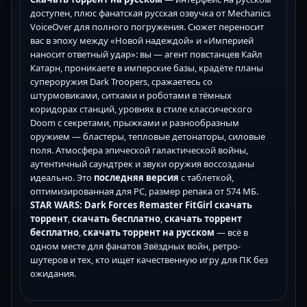
доступен, плюс фанатская русская озвучка от Mechanics
VoiceOver для полного погружения. Сюжет переносит
вас в эпоху между «Новой надеждой» и «Империей
наносит ответный удар»: вы — агент повстанцев Кайл
Катарн, проникаете в имперские базы, крадёте планы
супероружия Dark Troopers, сражаетесь со
штурмовиками, ситхами и роботами в тёмных
коридорах станций, уровнях в стиле классического
Doom с секретами, прыжками и разнообразным
оружием — бластеры, тепловые детонаторы, силовые
поля. Атмосфера эпической галактической войны,
аутентичный саундтрек и звуки оружия воссозданы
идеально. Это
последняя версия
с таблеткой,
оптимизированная для PC, размер репака от 574 МБ.
STAR WARS: Dark Forces Remaster FitGirl скачать
торрент
,
скачать бесплатно
,
скачать торрент
бесплатно
,
скачать торрент на русском
— всё в
одном месте для фанатов Звёздных войн, ретро-
шутеров и тех, кто ищет качественную игру для ПК без
ожидания.