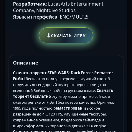
Разработчик
: LucasArts Entertainment
Company, Nightdive Studios
Язык интерфейса
: ENG/MULTI5
⬇
СКАЧАТЬ ИГРУ
Описание
Скачать торрент STAR WARS: Dark Forces Remaster
FitGirl
бесплатно полную версию — лучший способ
получить легендарный шутер от первого лица во
вселенной Звёздных войн на русском языке.
Скачать
торрент бесплатно
эту игру можно прямо сейчас в
сжатом репаке от FitGirl без потери качества. Оригинал
1995 года полностью
ремастирован
: высокое
разрешение до 4K, 120 FPS, улучшенные текстуры,
современное освещение, поддержка геймпада и
широкоформатных экранов на движке KEX engine.
Скачать торрент на русском
— интерфейс на русском