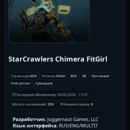
StarCrawlers Chimera FitGirl
Год выхода:
2024
Репакер:
FitGirl
RPG
3D
Turn-based
First-person
Cyberpunk
🕒
Последнее обновление:
09.02.2026 - 17:37
⬇
Всего скачиваний:
339
💬
Комментариев:
0
Разработчик
: Juggernaut Games, LLC
Язык интерфейса
: RUS/ENG/MULTI7