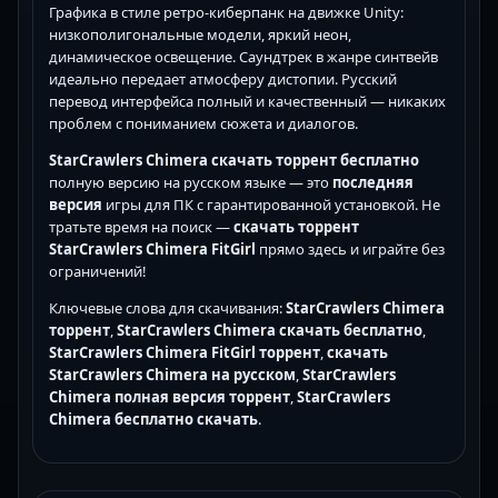
Графика в стиле ретро-киберпанк на движке Unity:
низкополигональные модели, яркий неон,
динамическое освещение. Саундтрек в жанре синтвейв
идеально передает атмосферу дистопии. Русский
перевод интерфейса полный и качественный — никаких
проблем с пониманием сюжета и диалогов.
StarCrawlers Chimera скачать торрент бесплатно
полную версию на русском языке — это
последняя
версия
игры для ПК с гарантированной установкой. Не
тратьте время на поиск —
скачать торрент
StarCrawlers Chimera FitGirl
прямо здесь и играйте без
ограничений!
Ключевые слова для скачивания:
StarCrawlers Chimera
торрент
,
StarCrawlers Chimera скачать бесплатно
,
StarCrawlers Chimera FitGirl торрент
,
скачать
StarCrawlers Chimera на русском
,
StarCrawlers
Chimera полная версия торрент
,
StarCrawlers
Chimera бесплатно скачать
.