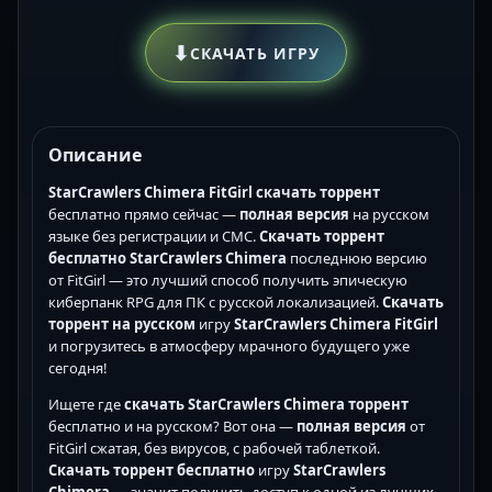
⬇
СКАЧАТЬ ИГРУ
Описание
StarCrawlers Chimera FitGirl скачать торрент
бесплатно прямо сейчас —
полная версия
на русском
языке без регистрации и СМС.
Скачать торрент
бесплатно
StarCrawlers Chimera
последнюю версию
от FitGirl — это лучший способ получить эпическую
киберпанк RPG для ПК с русской локализацией.
Скачать
торрент на русском
игру
StarCrawlers Chimera FitGirl
и погрузитесь в атмосферу мрачного будущего уже
сегодня!
Ищете где
скачать StarCrawlers Chimera торрент
бесплатно и на русском? Вот она —
полная версия
от
FitGirl сжатая, без вирусов, с рабочей таблеткой.
Скачать торрент бесплатно
игру
StarCrawlers