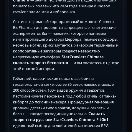
Chimera
— значит получить доступ к одной из лучших
пошаговых ролевых игр 2024 года в жанре dungeon
crawler с элементами киберпанка.
Сеттинг: огромный корпоративный комплекс Chimera
BioPharma, где проводятся запрещенные генетические
эксперименты. Вы — наемник, которого нанимают
найти пропавшего доктора Цербера. Темные коридоры,
неоновые огни, крики мутантов, хакерские терминалы и
корпоративные заговоры создают невероятно
напряженную атмосферу.
StarCrawlers Chimera
скачать торрент бесплатно
— и вы окажетесь в центре
этой опасной истории.
Геймплей: классические пошаговые бои на
гексагональной сетке, более 36 веток навыков, свыше
200 способностей, 100+ видов оружия и гаджетов.
Кастомизируйте персонажа под любой стиль: от танка-
киборга до псионика-хакера. Процедурная генерация
уровней, десятки типов врагов, ловушки, секреты и
боссы — каждая экспедиция уникальна.
Скачать
торрент на русском StarCrawlers Chimera FitGirl
—
идеальный выбор для любителей тактических RPG.