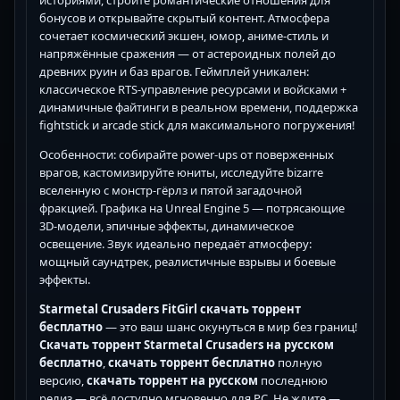
историями, стройте романтические отношения для
бонусов и открывайте скрытый контент. Атмосфера
сочетает космический экшен, юмор, аниме-стиль и
напряжённые сражения — от астероидных полей до
древних руин и баз врагов. Геймплей уникален:
классическое RTS-управление ресурсами и войсками +
динамичные файтинги в реальном времени, поддержка
fightstick и arcade stick для максимального погружения!
Особенности: собирайте power-ups от поверженных
врагов, кастомизируйте юниты, исследуйте bizarre
вселенную с монстр-гёрлз и пятой загадочной
фракцией. Графика на Unreal Engine 5 — потрясающие
3D-модели, эпичные эффекты, динамическое
освещение. Звук идеально передаёт атмосферу:
мощный саундтрек, реалистичные взрывы и боевые
эффекты.
Starmetal Crusaders FitGirl скачать торрент
бесплатно
— это ваш шанс окунуться в мир без границ!
Скачать торрент Starmetal Crusaders
на русском
бесплатно
,
скачать торрент бесплатно
полную
версию,
скачать торрент на русском
последнюю
релиз — всё доступно мгновенно для PC. Не ждите —