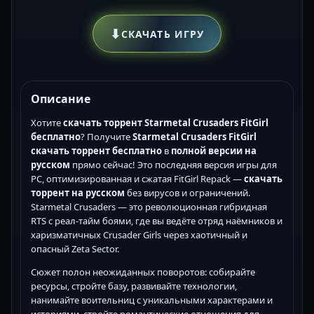
⬇
СКАЧАТЬ ИГРУ
Описание
Хотите
скачать торрент Starmetal Crusaders FitGirl
бесплатно
? Получите
Starmetal Crusaders FitGirl
скачать торрент бесплатно
в
полной версии
на
русском
прямо сейчас! Это последняя версия игры для
PC, оптимизированная и сжатая FitGirl Repack —
скачать
торрент на русском
без вирусов и ограничений.
Starmetal Crusaders — это революционная гибридная
RTS с реал-тайм боями, где вы ведёте отряд наёмников и
харизматичных Crusader Girls через хаотичный и
опасный Zeta Sector.
Сюжет полон неожиданных поворотов: собирайте
ресурсы, стройте базу, развивайте технологии,
нанимайте воительниц с уникальными характерами и