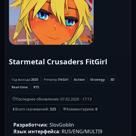
Starmetal Crusaders FitGirl
Год выхода:
2025
Репакер:
FitGirl
Action
Strategy
3D
Real-time
RTS
🕒
Последнее обновление:
07.02.2026 - 17:13
⬇
Всего скачиваний:
325
💬
Комментариев:
0
Разработчик
: SlovGoblin
Язык интерфейса
: RUS/ENG/MULTI9