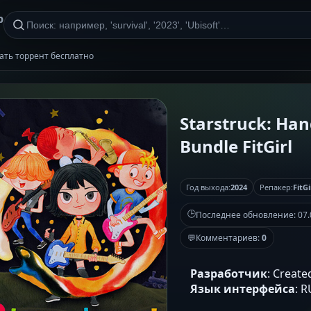
р
качать торрент бесплатно
Starstruck: Han
Bundle FitGirl
Год выхода:
2024
Репакер:
FitGi
🕒
Последнее обновление:
07.
💬
Комментариев:
0
Разработчик
: Create
Язык интерфейса
: 