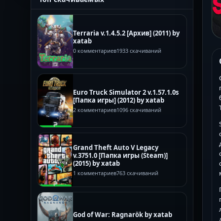
Terraria v.1.4.5.2 [Архив] (2011) by
xatab
0 комментариев
1933 скачиваний
Euro Truck Simulator 2 v.1.57.1.0s
[Папка игры] (2012) by xatab
2 комментариев
1096 скачиваний
Grand Theft Auto V Legacy
v.3751.0 [Папка игры (Steam)]
(2015) by xatab
1 комментариев
763 скачиваний
God of War: Ragnarök by xatab