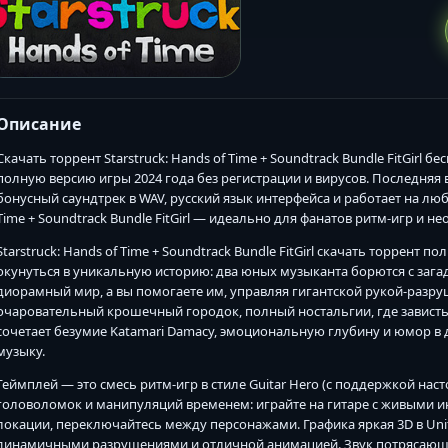
Описание
Скачать торрент Starstruck: Hands of Time + Soundtrack Bundle FitGirl
полную версию игры 2024 года без регистрации и вирусов. Последняя вер
бонусный саундтрек в WAV, русский язык интерфейса и работает на любо
Time + Soundtrack Bundle FitGirl — идеально для фанатов ритм-игр и
Starstruck: Hands of Time + Soundtrack Bundle FitGirl скачать торрент 
окунуться в уникальную историю: два юных музыканта борются с за
диорамный мир, а вы помогаете им, управляя гигантской рукой-разру
очаровательный крошечный городок, полный ностальгии, где зависть
сочетает безумие Katamari Damacy, эмоциональную глубину и юмор в 
музыку.
Геймплей — это смесь ритм-игр в стиле Guitar Hero (с поддержкой на
головоломок и манипуляций временем: играйте на гитаре с живыми и
локации, переключайтесь между персонажами. Графика яркая 3D в Un
динамичными разрушениями и отличной анимацией. Звук потрясающ