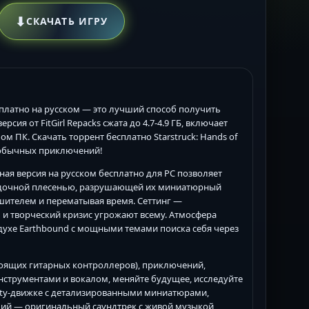
⬇
СКАЧАТЬ ИГРУ
 бесплатно на русском — это лучший способ получить
сия от FitGirl Repacks сжата до 4.7-4.9 ГБ, включает
м ПК. Скачать торрент бесплатно Starstruck: Hands of
 необычных приключений!
полная версия на русском бесплатно для PC позволяет
гадочной плесенью, разрушающей их миниатюрный
шителем и перематывая время. Сеттинг —
 и творческий кризис угрожают всему. Атмосфера
духе Earthbound с мощными темами поиска себя через
стоящих гитарных контроллеров), приключений,
нструментами и вокалом, меняйте будущее, исследуйте
ity-движке с детализированными миниатюрами,
ий — оригинальный саундтрек с живой музыкой