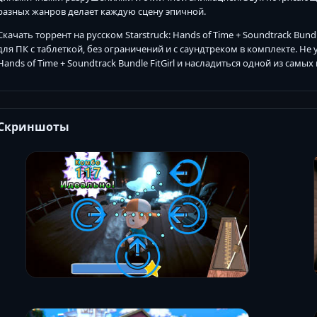
разных жанров делает каждую сцену эпичной.
Скачать торрент на русском Starstruck: Hands of Time + Soundtrack Bun
для ПК с таблеткой, без ограничений и с саундтреком в комплекте. Не 
Hands of Time + Soundtrack Bundle FitGirl и насладиться одной из самы
Скриншоты