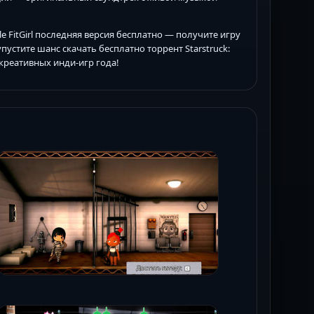
dle FitGirl последняя версия бесплатно — получите игру
упустите шанс скачать бесплатно торрент Starstruck:
х креативных инди-игр года!