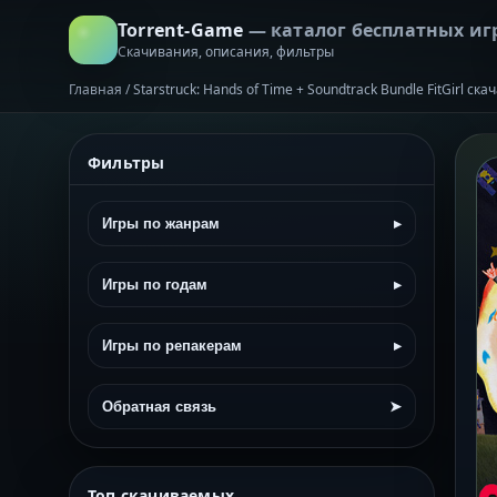
Torrent-Game
— каталог бесплатных иг
Скачивания, описания, фильтры
Главная
/
Starstruck: Hands of Time + Soundtrack Bundle FitGirl с
Фильтры
Игры по жанрам
▸
Игры по годам
▸
Игры по репакерам
▸
Обратная связь
➤
Топ скачиваемых