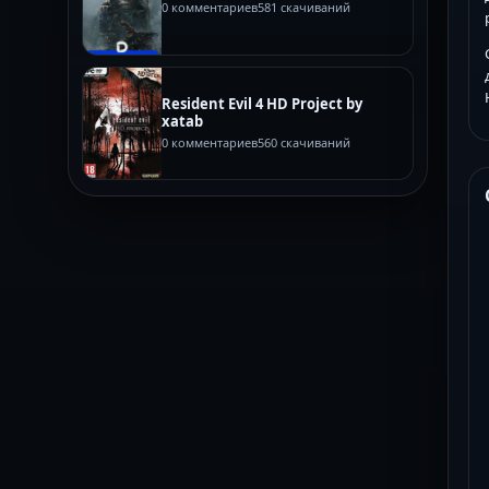
0 комментариев
581 скачиваний
Resident Evil 4 HD Project by
xatab
0 комментариев
560 скачиваний