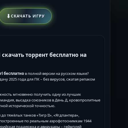
⬇
СКАЧАТЬ ИГРУ
irl скачать торрент бесплатно на
irl бесплатно
в полной версии на русском языке?
чу 2025 года для ПК – без вирусов, сжатая репаком
жность мгновенно получить одну из лучших
ормандия, высадка союзников в День Д, кровопролитные
ятной исторической точностью.
до тяжёлых танков «Тигр II», «Ягдпантера»,
, построенные по реальным аэрофотоснимкам 1944
лерийская поддержка и авиаудары – геймплей