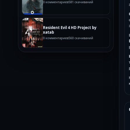
0 комментариев
581 скачиваний
Resident Evil 4 HD Project by
xatab
0 комментариев
560 скачиваний