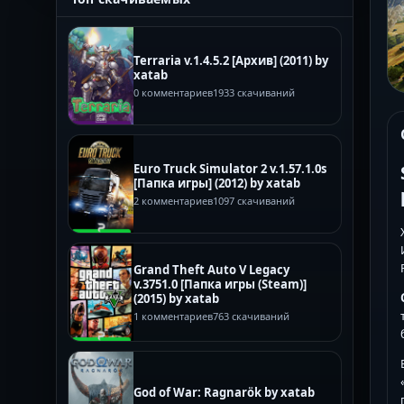
Terraria v.1.4.5.2 [Архив] (2011) by
xatab
0 комментариев
1933 скачиваний
Euro Truck Simulator 2 v.1.57.1.0s
[Папка игры] (2012) by xatab
2 комментариев
1097 скачиваний
Grand Theft Auto V Legacy
v.3751.0 [Папка игры (Steam)]
(2015) by xatab
1 комментариев
763 скачиваний
God of War: Ragnarök by xatab