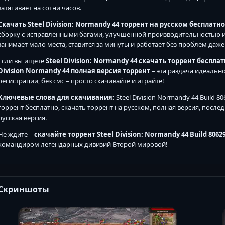
затягивает на сотни часов.
Скачать Steel Division: Normandy 44 торрент на русском бесплатно
сборку с исправленными багами, улучшенной производительностью и 
занимает мало места, ставится за минуты и работает без проблем даже
Если вы ищете
Steel Division: Normandy 44 скачать торрент беспла
Division Normandy 44 полная версия торрент
– эта раздача идеально
регистрации, без смс – просто скачивайте и играйте!
Ключевые слова для скачивания:
Steel Division Normandy 44 Build 80
торрент бесплатно, скачать торрент на русском, полная версия, последн
русская версия.
Не ждите –
скачайте торрент Steel Division: Normandy 44 Build 8062
командиром легендарных дивизий Второй мировой!
Скриншоты