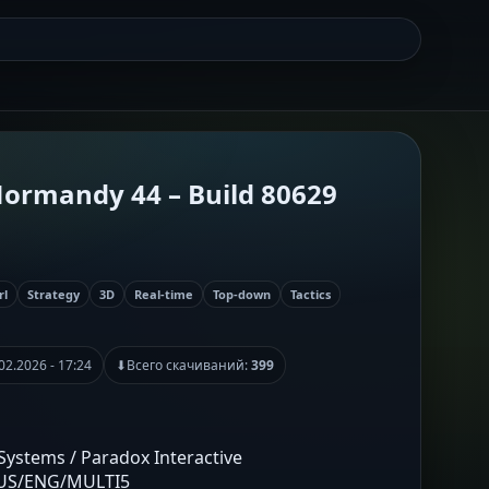
 Normandy 44 – Build 80629
rl
Strategy
3D
Real-time
Top-down
Tactics
02.2026 - 17:24
⬇
Всего скачиваний:
399
Systems / Paradox Interactive
RUS/ENG/MULTI5