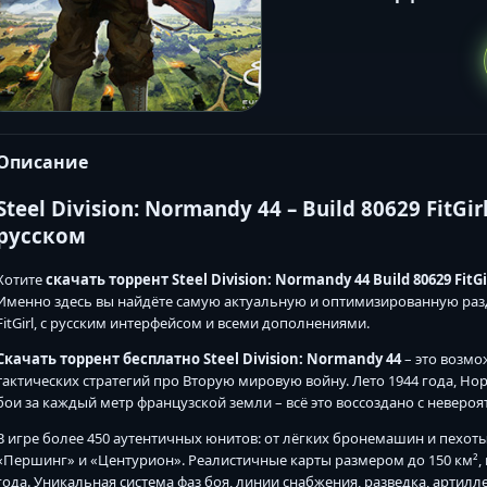
Описание
Steel Division: Normandy 44 – Build 80629 FitG
русском
Хотите
скачать торрент Steel Division: Normandy 44 Build 80629 FitG
Именно здесь вы найдёте самую актуальную и оптимизированную разда
FitGirl, с русским интерфейсом и всеми дополнениями.
Скачать торрент бесплатно Steel Division: Normandy 44
– это возмо
тактических стратегий про Вторую мировую войну. Лето 1944 года, Н
бои за каждый метр французской земли – всё это воссоздано с неверо
В игре более 450 аутентичных юнитов: от лёгких бронемашин и пехоты 
«Першинг» и «Центурион». Реалистичные карты размером до 150 км²
года. Уникальная система фаз боя, линии снабжения, разведка, артил