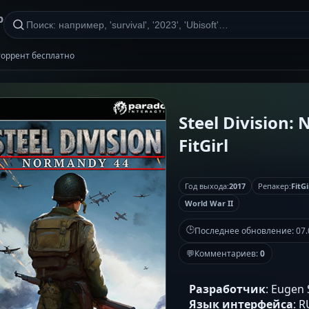
р
ь торрент бесплатно
Steel Division:
FitGirl
Год выхода:
2017
Репакер:
FitGi
World War II
🕒
Последнее обновление:
07.
💬
Комментариев:
0
Разработчик
: Eugen 
Язык интерфейса
: 