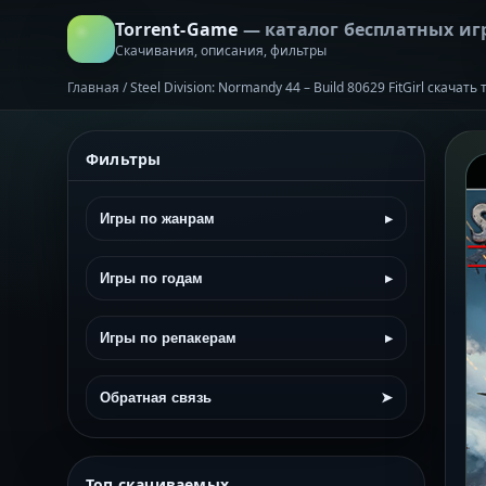
Torrent-Game
— каталог бесплатных иг
Скачивания, описания, фильтры
Главная
/
Steel Division: Normandy 44 – Build 80629 FitGirl скачат
Фильтры
Игры по жанрам
▸
Игры по годам
▸
Игры по репакерам
▸
Обратная связь
➤
Топ скачиваемых