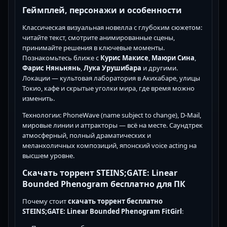
Геймплей, персонажи и особенности
Классическая визуальная новелла с глубоким сюжетом:
читайте текст, смотрите анимированные сцены,
принимайте решения в ключевые моменты.
Познакомьтесь ближе с
Курис Макисе
,
Маюри Сина
,
Фарис Няньнянь
,
Лука Урушибара
и другими.
Локации — культовая лаборатория в Акихабаре, улицы
Токио, кафе и скрытые уголки мира, где время можно
изменить.
Технологии: PhoneWave (name subject to change), D-Mail,
мировые линии и аттракторы — всё на месте. Саундтрек
атмосферный, полный драматических и
меланхоличных композиций, японский voice acting на
высшем уровне.
Скачать торрент STEINS;GATE: Linear
Bounded Phenogram бесплатно для ПК
Почему стоит
скачать торрент бесплатно
STEINS;GATE: Linear Bounded Phenogram FitGirl
: