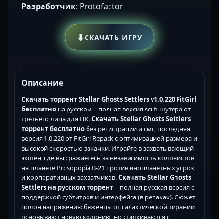
Разработчик
: Protofactor
⬇
СКАЧАТЬ ИГРУ
Описание
Скачать торрент Stellar Ghosts Settlers v1.0.220 FitGirl
бесплатно
на русском – полная версия sci-fi шутера от
третьего лица для ПК.
Скачать Stellar Ghosts Settlers
торрент бесплатно
без регистрации и смс, последняя
версия 1.0.220 от FitGirl Repack с оптимизацией размера и
высокой скоростью закачки. Играйте в захватывающий
экшен, где вы сражаетесь за независимость колонистов
на планете Prosopopia B-21 против инопланетных угроз
и корпоративных захватчиков.
Скачать Stellar Ghosts
Settlers на русском торрент
– полная русская версия с
поддержкой субтитров и интерфейса (в репаках). Сюжет
полон напряжения: беженцы от галактической тирании
основывают новую колонию, но сталкиваются с