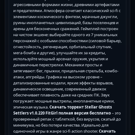
агрессивными формами жизни, древними артефактами
и предателями. Атмосфера сочетает классический sci-fi с
элементами космического фэнтези, мрачные джунгли,
руины инопланетных цивилизаций, базы поселенцев и
арены для бесконечных сражений. Геймплей построен
на чистом экшене: выбирайте одного из 7 уникальных
персонажей с особыми способностями (силовой барьер,
огнестойкость, регенерация, орбитальный спутник,
мега-бомба и другие), улучшайте их за кредиты,
используйте мощный арсенал оружия, укрытия и
динамичные перестрелки. Механики просты и
затягивают: бег, прыжки, прицельная стрельба, комбо-
атаки, апгрейды. Графика на высоком уровне –
детализированные модели, яркие эффекты взрывов,
динамическое освещение, современный движок
обеспечивает плавность даже на средних ПК. Звук
погружает: мощные выстрелы, инопланетные крики,
эпическая музыка.
Скачать торрент Stellar Ghosts
Settlers v1.0.220 FitGirl полная версия бесплатно
– это
проверенный репак с таблеткой, без вирусов, сжатый до
минимума, но без потери качества. Идеально для
одиночной игры в жанре sci-fi action shooter.
Скачать