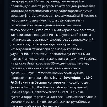
генерируемый 3D-кластер звезд, колонизируйте
планеты, добывайте ресурсы из астероидов, развивайте
колонии до мегаполисов, создавайте торговые пути и
мощные флоты. Атмосфера – классический sci-fi космос с
глубоким управлением: пошаговая стратегия на
галактической карте и динамичные реал-тайм
тактические бои с капитальными кораблями, эскортом,
кастомизацией вооружения и модулей. Особенности
геймплея: система правительства, одобрение колоний,
дипломатия, пираты, враждебные фракции,
исследования технологий для новых кораблей и
улучшений. Персонажи – правители с уникальными
чертами, влияющими на экономику и политику. Графика
на движке Unity: красивые 3D-модели звезд, планет,
детализированные корабли, эпичные эффекты
сражений. Звук – immersive космическая музыка,
напряженные треки в боях.
Stellar Sovereigns – v1.9.0
FitGirl скачать бесплатно торрент
– идеально для
фанатов Sword of the Stars и глубоких 4X-стратегий.
Полная версия Stellar Sovereigns – v1.9.0 FitGirl на
русском торрент-раздача ждет вас – качайте последнюю
версию игры для ПК прямо сейчас и погружайтесь в
бесконечный космос бесплатно!