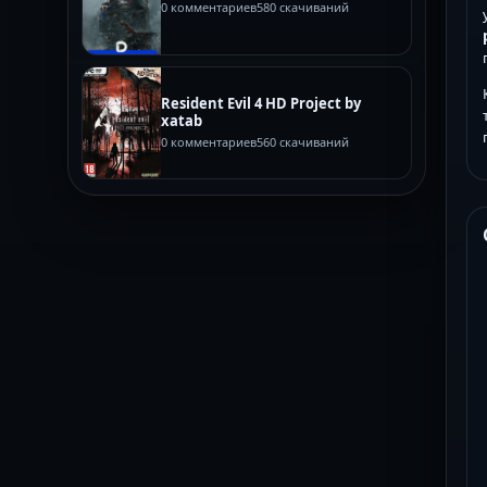
0 комментариев
580 скачиваний
Resident Evil 4 HD Project by
xatab
0 комментариев
560 скачиваний