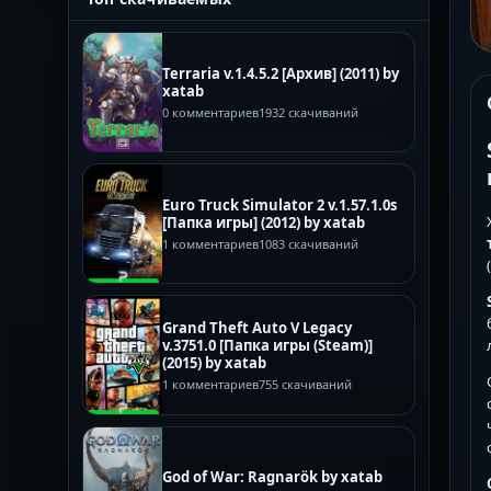
Terraria v.1.4.5.2 [Архив] (2011) by
xatab
0 комментариев
1932 скачиваний
Euro Truck Simulator 2 v.1.57.1.0s
[Папка игры] (2012) by xatab
1 комментариев
1083 скачиваний
Grand Theft Auto V Legacy
v.3751.0 [Папка игры (Steam)]
(2015) by xatab
1 комментариев
755 скачиваний
God of War: Ragnarök by xatab