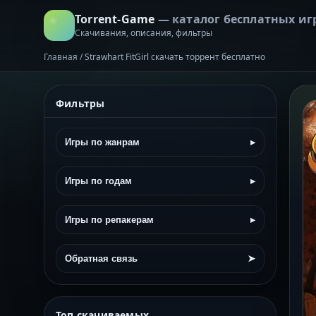
Torrent-Game
— каталог бесплатных иг
Скачивания, описания, фильтры
Главная
/
Strawhart FitGirl скачать торрент бесплатно
Фильтры
Игры по жанрам
▸
Игры по годам
▸
Игры по репакерам
▸
Обратная связь
➤
Топ скачиваемых