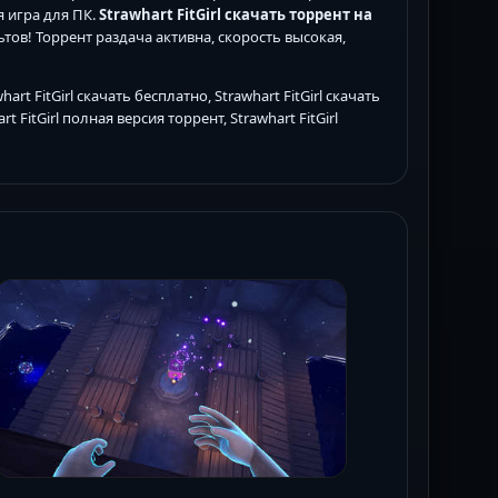
я игра для ПК.
Strawhart FitGirl скачать торрент на
тов! Торрент раздача активна, скорость высокая,
art FitGirl скачать бесплатно, Strawhart FitGirl скачать
t FitGirl полная версия торрент, Strawhart FitGirl