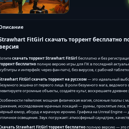
Описание
Strawhart FitGirl скачать торрент бесплатно 
версия
Хотите
скачать торрент Strawhart FitGirl
бесплатно и без регистраци
торрент бесплатно
полную версию игры для ПК в последней актуально
(субтитры и интерфейс через фан-патч), без вирусов, с рабочей таблет
Strawhart FitGirl скачать торрент на русском
— это идеальный выб
безумного экшена от первого лица. В роли безумного мага, ведомого
левитируете огромные объекты, создаёте культ, воскрешаете древнее з
Особенности геймплея: мощная физическая магия, сложные пазлы с 
сражения, исследование мрачных локаций — руины, проклятые леса, 
чёрный юмор, абсурд и мрачную иронию. Графика на Unreal Engine — 
отличное освещение. Звук погружает: атмосферный саундтрек, качест
Скачать Strawhart FitGirl торрент бесплатно
полную версию — это по