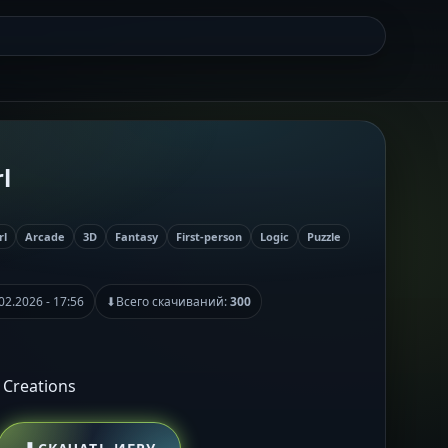
l
rl
Arcade
3D
Fantasy
First-person
Logic
Puzzle
02.2026 - 17:56
⬇
Всего скачиваний:
300
 Creations