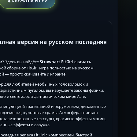
⬇
СКАЧАТЬ ИГРУ
полная версия на русском последняя
и? Здесь вы найдёте
Strawhart FitGirl скачать
й сборке от FitGirl. Игра полностью на русском
кой — просто скачивайте и играйте!
ор для любителей необычных головоломок и
 саркастичным пугалом, вы нарушаете законы физики,
ло и сеете хаос в фантастическом мире Acre.
манипуляцией гравитацией и окружением, динамичные
подземелья, культовые храмы. Атмосфера сочетает
детализированные текстуры, красивые эффекты магии,
венные эффекты и озвучка.
следняя репака FitGirl с компрессией, быстрой