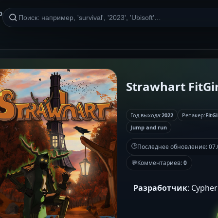
р
Strawhart FitGir
Год выхода:
2022
Репакер:
FitGi
Jump and run
🕒
Последнее обновление:
07.
💬
Комментариев:
0
Разработчик
: Cypher