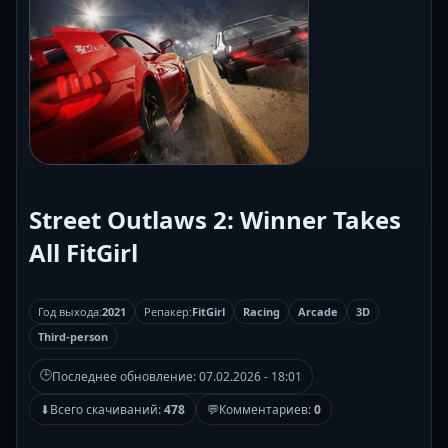
Street Outlaws 2: Winner Takes
All FitGirl
Год выхода:
2021
Репакер:
FitGirl
Racing
Arcade
3D
Third-person
🕒
Последнее обновление:
07.02.2026 - 18:01
⬇
Всего скачиваний:
478
💬
Комментариев:
0