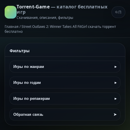
Torrent-Game
— каталог бесплатных
игр
Скачивания, описания, фильтры
Главная
/
Street Outlaws 2: Winner Takes All FitGirl скачать торрент
бесплатно
Фильтры
Игры по жанрам
▸
Игры по годам
▸
Игры по репакерам
▸
Обратная связь
➤