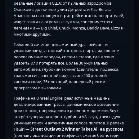
реальные локации США: от пыльных аэродромов
Оклахомы до ночных улиц Детройта и Лас-Вегаса.
Атмосфера настоящего стрит-рейсинга: толпы зрителей,
wager-гонки на огромные суммы, соперничество с
легендами — Big Chief, Chuck, Monza, Daddy Dave, Lizzy и
многими другими.
Геймплей сочетает динамичный дрэг-рейсинг и
уличные заезды: точный контроль старта, идеальное
переключение передач, система ставок, где можно
удвоить или потерять всё. Более 30 уникальных
автомобилей, глубокий тюнинг (двигатель, подвеска,
трансмиссия, внешний вид), свыше 250 деталей
кастомизации, 36+ локаций, карьерный режим с
прогрессом и вызовами.
Графика на Unreal Engine: реалистичные машины,
детализированные трассы, динамическое освещение,
дым от шин, повреждения в реальном времени. Звук —
это рёв суперчарджеров, турбин и V8, саундтрек в духе
уличных гонок и аутентичные голоса пилотов. В репаке
FitGirl —
Street Outlaws 2 Winner Takes All на русском
(полная локализация интерфейса), сжатие без потери