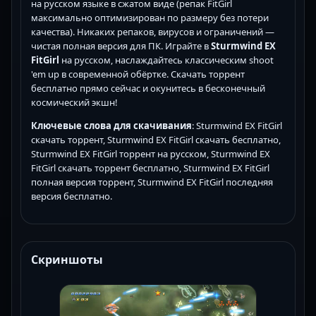
на русском языке в сжатом виде (репак FitGirl
максимально оптимизирован по размеру без потери
качества). Никаких репаков, вирусов и ограничений —
чистая полная версия для ПК. Играйте в
Sturmwind EX
FitGirl
на русском, наслаждайтесь классическим shoot
'em up в современной обёртке. Скачать торрент
бесплатно прямо сейчас и окунитесь в бесконечный
космический экшн!
Ключевые слова для скачивания
: Sturmwind EX FitGirl
скачать торрент, Sturmwind EX FitGirl скачать бесплатно,
Sturmwind EX FitGirl торрент на русском, Sturmwind EX
FitGirl скачать торрент бесплатно, Sturmwind EX FitGirl
полная версия торрент, Sturmwind EX FitGirl последняя
версия бесплатно.
Скриншоты