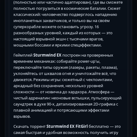
(полностью или частично адаптирован), где вы сможете
полностью погрузиться в космические баталии. Сюжет
классический: человечество подверглось нападению
инопланетных захватчиков, и только вы на своём
суперкорабле можете остановить угрозу. 16
разнообразных уровней, каждый из которых — это
настоящий взрывной экшн с тысячами врагов,
мощными боссами и яркими спецэффектами.
Геймплей
Sturmwind EX
построен на проверенных
временем механиках: собирайте power-up'ы,
переключайте типы оружия (лазеры, ракеты, плазма),
уклоняйтесь от шквалов огня и уничтожайте всё, что
движется. Режимы игры: сюжетный с чекпоинтами,
аркадный без сохранения, несколько уровней
сложности — от новичка до хардкора. Атмосфера —
чистый адреналин: неоновые вспышки, пульсирующий
саундтрек в духе 90-х, детализированная 2D-графика с
плавной анимацией и потрясающими эффектами
взрывов.
Скачать торрент
Sturmwind EX FitGirl
бесплатно — это
самая быстрая и удобная возможность получить игру