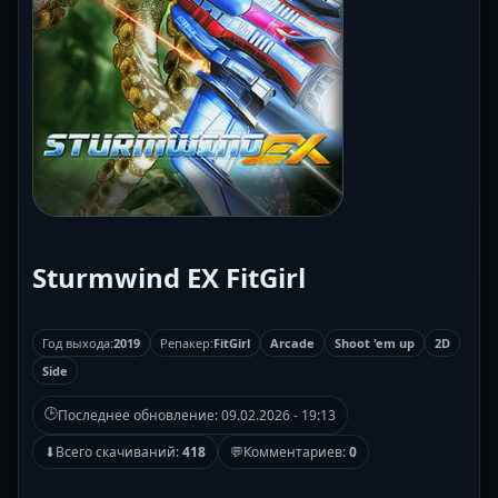
Sturmwind EX FitGirl
Год выхода:
2019
Репакер:
FitGirl
Arcade
Shoot 'em up
2D
Side
🕒
Последнее обновление:
09.02.2026 - 19:13
⬇
Всего скачиваний:
418
💬
Комментариев:
0